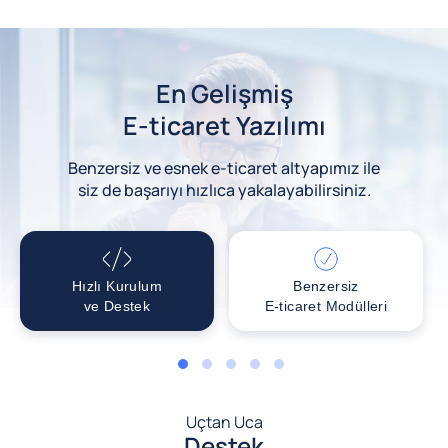
En Gelişmiş
E-ticaret Yazılımı
Benzersiz ve esnek e-ticaret altyapımız ile
siz de başarıyı hızlıca yakalayabilirsiniz.
Hızlı Kurulum
Benzersiz
ve Destek
E-ticaret Modülleri
1
2
3
4
5
Uçtan Uca
Destek