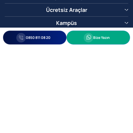
Ücretsiz Araçlar
Kampüs
0850 811 08 20
Whatsapp
0850 811 08 20
Bize Yazın
Biz Sizi Arayalım
•
•
Kişisel Verileri Korunma
Bilgi ve Veri Güvenliği Politikası
Gizlilik
© 2005-2026 Ticimax E Ticaret Yazılımları ve E Ticaret Paketleri Ticimax
Bilişim Teknolojileri A.Ş. Her Hakkı Saklıdır.
Allianz Tower Küçükbakkalköy Mah. Kayışdağı Cad. No:1
34750 Ataşehir / İstanbul