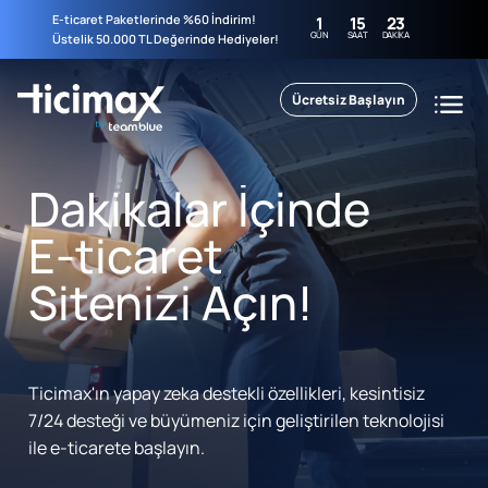
E-ticaret Paketlerinde %60 İndirim!
1
15
23
GÜN
SAAT
DAKIKA
Üstelik 50.000 TL Değerinde Hediyeler!
Ücretsiz Başlayın
Dakikalar İçinde
E-ticaret
Sitenizi Açın!
Ticimax'ın yapay zeka destekli özellikleri, kesintisiz
7/24 desteği ve büyümeniz için geliştirilen teknolojisi
ile e-ticarete başlayın.