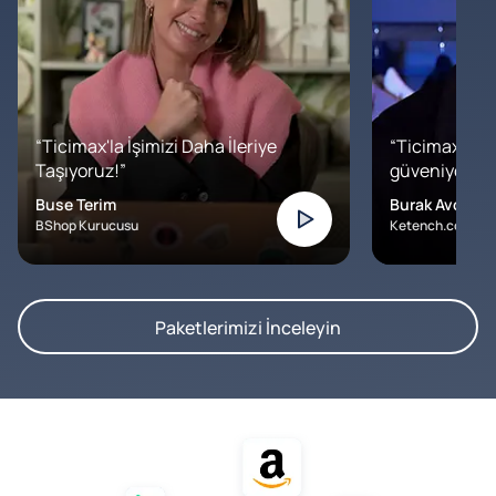
“Ticimax'la İşimizi Daha İleriye
“Ticimax'a b
Taşıyoruz!”
güveniyoruz. İ
Buse Terim
Burak Avcılar
BShop Kurucusu
Ketench.com – K
Paketlerimizi İnceleyin