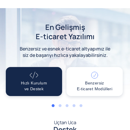
En Gelişmiş
E-ticaret Yazılımı
Benzersiz ve esnek e-ticaret altyapımız ile
siz de başarıyı hızlıca yakalayabilirsiniz.
Hızlı Kurulum
Benzersiz
ve Destek
E-ticaret Modülleri
1
2
3
4
5
Uçtan Uca
Destek