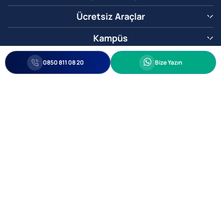
Ücretsiz Araçlar
Kampüs
0850 811 08 20
Whatsapp
0850 811 08 20
Bize Yazın
Biz Sizi Arayalım
•
•
Kişisel Verileri Korunma
Bilgi ve Veri Güvenliği Politikası
Gizlilik
© 2005-2026 Ticimax E Ticaret Yazılımları ve E Ticaret Paketleri Ticimax
Bilişim Teknolojileri A.Ş. Her Hakkı Saklıdır.
Allianz Tower Küçükbakkalköy Mah. Kayışdağı Cad. No:1
34750 Ataşehir / İstanbul