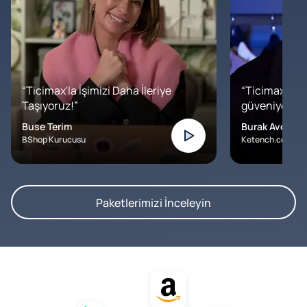
“Ticimax'la İşimizi Daha İleriye
“Ticimax'a b
Taşıyoruz!”
güveniyoruz. İ
Buse Terim
Burak Avcılar
BShop Kurucusu
Ketench.com – K
Paketlerimizi İnceleyin