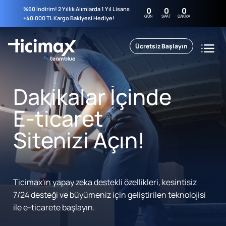
%60 İndirim! 2 Yıllık Alımlarda 1 Yıl Lisans
0
0
0
GÜN
SAAT
DAKIKA
+40.000 TL Kargo Bakiyesi Hediye!
Ücretsiz Başlayın
Dakikalar İçinde
E-ticaret
Sitenizi Açın!
Ticimax'ın yapay zeka destekli özellikleri, kesintisiz
7/24 desteği ve büyümeniz için geliştirilen teknolojisi
ile e-ticarete başlayın.