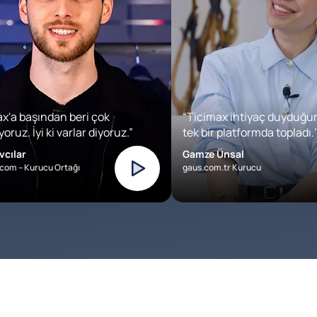
x'a başından beri çok
“Ticimax ihtiyaç duyduğu
oruz. İyi ki varlar diyoruz.”
tek bir platformda topladı.’
vcılar
Gamze Ünsal
com – Kurucu Ortağı
gaus.com.tr Kurucu