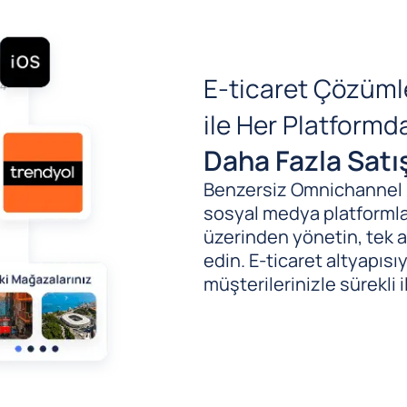
E-ticaret Çözüml
ile Her Platform
Daha Fazla Satı
Benzersiz Omnichannel (B
sosyal medya platformlar
üzerinden yönetin, tek al
edin. E-ticaret altyapıs
müşterilerinizle sürekli i