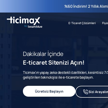
%60 İndirim! 2 Yıllık Alı
E-Ticaret Çözümleri
Fiya
Dakikalar İçinde
E-ticaret Sitenizi Açın!
Ticimax'ın yapay zeka destekli özellikleri, kesintisiz 
geliştirilen teknolojisi ile e-ticarete başlayın.
Ücretsiz Başlayın
Sizi Arayalı