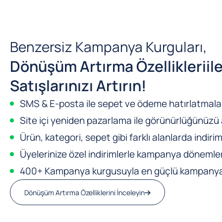
Benzersiz Kampanya Kurguları,
Dönüşüm Artırma Özellikleri
il
Satışlarınızı Artırın!
SMS & E-posta ile sepet ve ödeme hatırlatmalar
Site içi yeniden pazarlama ile görünürlüğünüzü a
Ürün, kategori, sepet gibi farklı alanlarda indirim
Üyelerinize özel indirimlerle kampanya dönemleri
400+ Kampanya kurgusuyla en güçlü kampanya m
Dönüşüm Artırma Özelliklerini İnceleyin