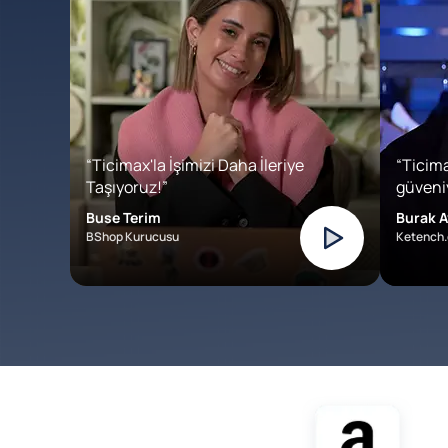
“Ticimax'la İşimizi Daha İleriye
“Ticima
Taşıyoruz!”
güveniy
Buse Terim
Burak A
BShop Kurucusu
Ketench.