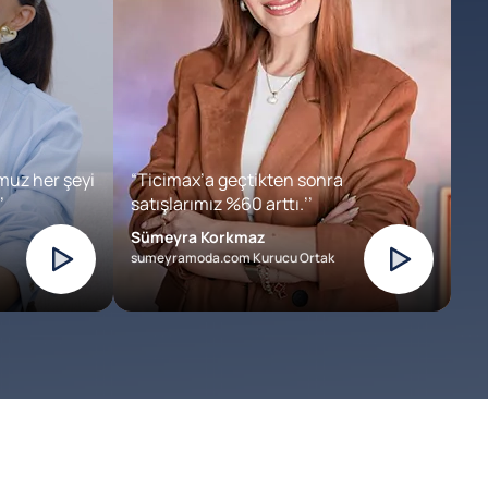
muz her şeyi
“Ticimax’a geçtikten sonra
’
satışlarımız %60 arttı.’’
Sümeyra Korkmaz
sumeyramoda.com Kurucu Ortak