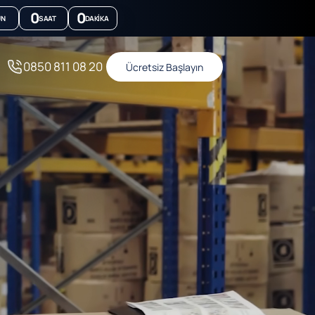
0
0
ÜN
SAAT
DAKIKA
0850 811 08 20
Ücretsiz Başlayın