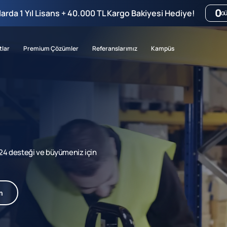
0
mlarda 1 Yıl Lisans + 40.000 TL Kargo Bakiyesi Hediye!
G
tlar
Premium Çözümler
Referanslarımız
Kampüs
7/24 desteği ve büyümeniz için
m