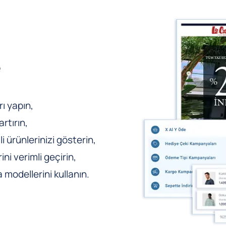
e
ı yapın,
rtırın,
li ürünlerinizi gösterin,
ni verimli geçirin,
odellerini kullanın.