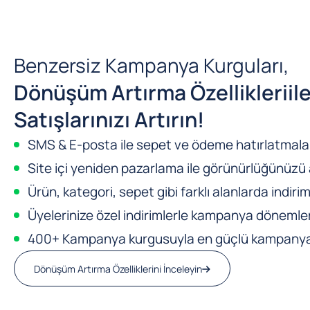
Benzersiz Kampanya Kurguları,
Dönüşüm Artırma Özellikleri
il
Satışlarınızı Artırın!
SMS & E-posta ile sepet ve ödeme hatırlatmalar
Site içi yeniden pazarlama ile görünürlüğünüzü a
Ürün, kategori, sepet gibi farklı alanlarda indirim
Üyelerinize özel indirimlerle kampanya dönemleri
400+ Kampanya kurgusuyla en güçlü kampanya m
Dönüşüm Artırma Özelliklerini İnceleyin