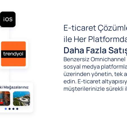
E-ticaret Çözüml
ile Her Platform
Daha Fazla Satı
Benzersiz Omnichannel (B
sosyal medya platformlar
üzerinden yönetin, tek al
edin. E-ticaret altyapıs
müşterilerinizle sürekli i