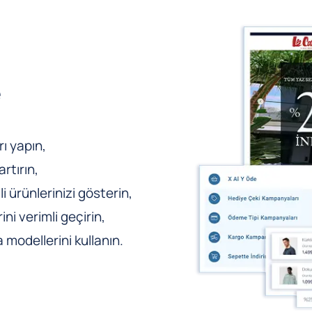
e
ı yapın,
rtırın,
li ürünlerinizi gösterin,
ni verimli geçirin,
odellerini kullanın.