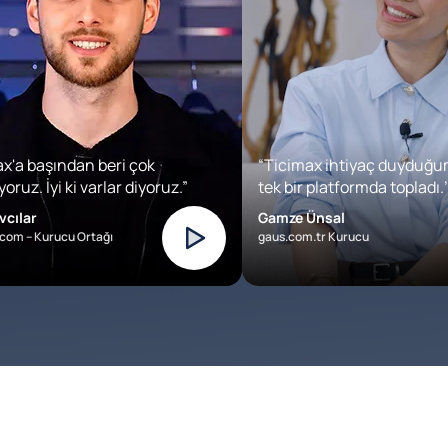
x'a başından beri çok
“Ticimax ihtiyaç duyduğu
oruz. İyi ki varlar diyoruz.”
tek bir platformda topladı.’
vcılar
Gamze Ünsal
com – Kurucu Ortağı
gaus.com.tr Kurucu