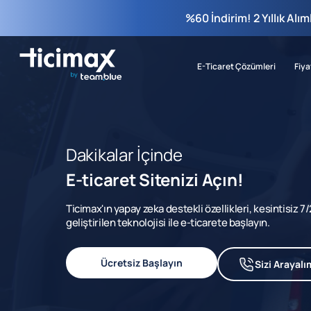
%60 İndirim! 2 Yıllık Alı
E-Ticaret Çözümleri
Fiya
Dakikalar İçinde
E-ticaret Sitenizi Açın!
Ticimax'ın yapay zeka destekli özellikleri, kesintisiz 
geliştirilen teknolojisi ile e-ticarete başlayın.
Ücretsiz Başlayın
Sizi Arayalı