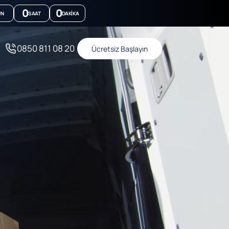
0
0
ÜN
SAAT
DAKIKA
0850 811 08 20
Ücretsiz Başlayın