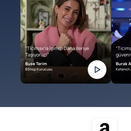
“Ticimax'la İşimizi Daha İleriye
“Ticima
Taşıyoruz!”
güveniy
Buse Terim
Burak A
BShop Kurucusu
Ketench.