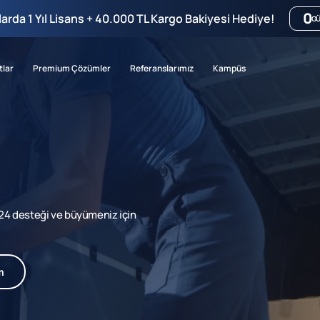
0
mlarda 1 Yıl Lisans + 40.000 TL Kargo Bakiyesi Hediye!
G
tlar
Premium Çözümler
Referanslarımız
Kampüs
7/24 desteği ve büyümeniz için
m