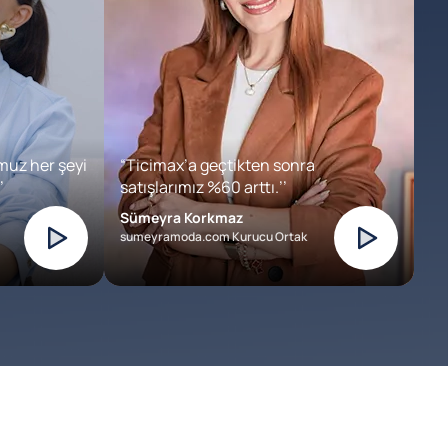
muz her şeyi
“Ticimax’a geçtikten sonra
’
satışlarımız %60 arttı.’’
Sümeyra Korkmaz
sumeyramoda.com Kurucu Ortak