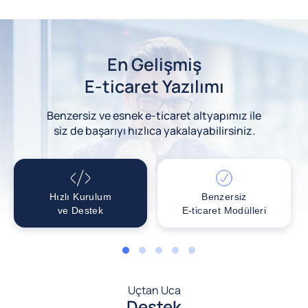
En Gelişmiş
E-ticaret Yazılımı
Benzersiz ve esnek e-ticaret altyapımız ile
siz de başarıyı hızlıca yakalayabilirsiniz.
Hızlı Kurulum
Benzersiz
ve Destek
E-ticaret Modülleri
1
2
3
4
5
Uçtan Uca
Destek