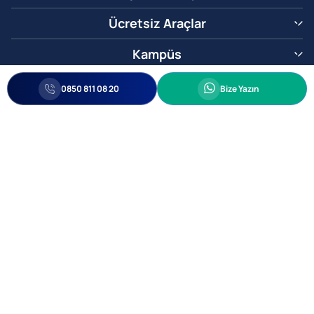
Ücretsiz Araçlar
Kampüs
0850 811 08 20
Whatsapp
0850 811 08 20
Bize Yazın
Biz Sizi Arayalım
•
•
Kişisel Verileri Korunma
Bilgi ve Veri Güvenliği Politikası
Gizlilik
© 2005-2026 Ticimax E Ticaret Yazılımları ve E Ticaret Paketleri Ticimax
Bilişim Teknolojileri A.Ş. Her Hakkı Saklıdır.
Allianz Tower Küçükbakkalköy Mah. Kayışdağı Cad. No:1
34750 Ataşehir / İstanbul