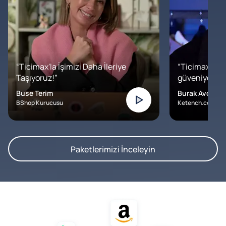
“Ticimax'la İşimizi Daha İleriye
“Ticimax'a b
Taşıyoruz!”
güveniyoruz. İ
Buse Terim
Burak Avcılar
BShop Kurucusu
Ketench.com – K
Paketlerimizi İnceleyin