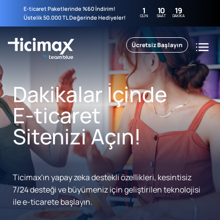
E-ticaret Paketlerinde %60 İndirim!
1
10
19
GÜN
SAAT
DAKIKA
Üstelik 50.000 TL Değerinde Hediyeler!
Ücretsiz Başlayın
Dakikalar İçinde
E-ticaret
Sitenizi Açın!
Ticimax'ın yapay zeka destekli özellikleri, kesintisiz
7/24 desteği ve büyümeniz için geliştirilen teknolojisi
ile e-ticarete başlayın.