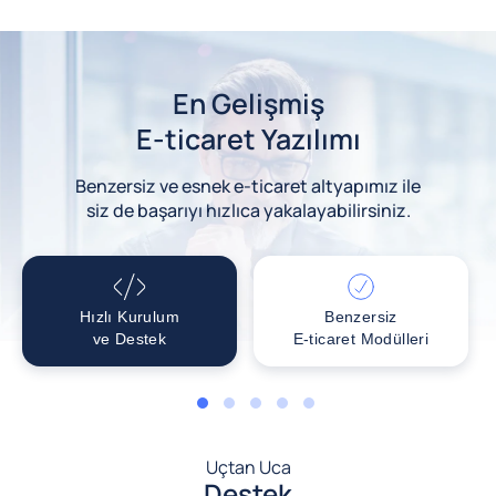
En Gelişmiş
E-ticaret Yazılımı
Benzersiz ve esnek e-ticaret altyapımız ile
siz de başarıyı hızlıca yakalayabilirsiniz.
Hızlı Kurulum
Benzersiz
ve Destek
E-ticaret Modülleri
1
2
3
4
5
Uçtan Uca
Destek