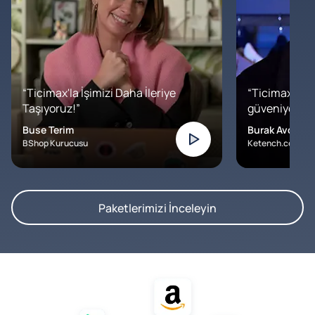
“Ticimax'la İşimizi Daha İleriye
“Ticimax'a b
Taşıyoruz!”
güveniyoruz. İ
Buse Terim
Burak Avcılar
BShop Kurucusu
Ketench.com – K
Paketlerimizi İnceleyin