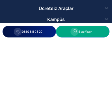
Ücretsiz Araçlar
Kampüs
0850 811 08 20
Whatsapp
0850 811 08 20
Bize Yazın
Biz Sizi Arayalım
•
•
Kişisel Verileri Korunma
Bilgi ve Veri Güvenliği Politikası
Gizlilik
© 2005-2026 Ticimax E Ticaret Yazılımları ve E Ticaret Paketleri Ticimax
Bilişim Teknolojileri A.Ş. Her Hakkı Saklıdır.
Allianz Tower Küçükbakkalköy Mah. Kayışdağı Cad. No:1
34750 Ataşehir / İstanbul