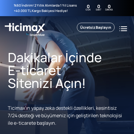
%60 İndirim! 2 Yıllık Alımlarda 1 Yıl Lisans
0
0
0
GÜN
SAAT
DAKIKA
+40.000 TL Kargo Bakiyesi Hediye!
Ücretsiz Başlayın
Dakikalar İçinde
E-ticaret
Sitenizi Açın!
Ticimax'ın yapay zeka destekli özellikleri, kesintisiz
7/24 desteği ve büyümeniz için geliştirilen teknolojisi
ile e-ticarete başlayın.