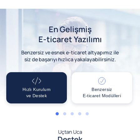
En Gelişmiş
E-ticaret Yazılımı
Benzersiz ve esnek e-ticaret altyapımız ile
siz de başarıyı hızlıca yakalayabilirsiniz.
Hızlı Kurulum
Benzersiz
ve Destek
E-ticaret Modülleri
1
2
3
4
5
Uçtan Uca
Destek