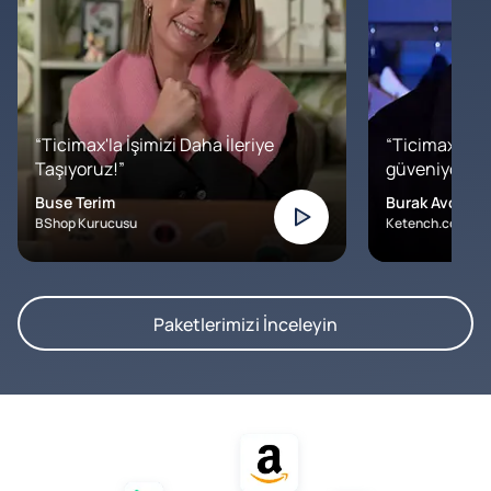
“Ticimax'la İşimizi Daha İleriye
“Ticimax'a b
Taşıyoruz!”
güveniyoruz. İ
Buse Terim
Burak Avcılar
BShop Kurucusu
Ketench.com – K
Paketlerimizi İnceleyin