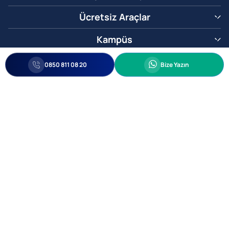
Ücretsiz Araçlar
Kampüs
0850 811 08 20
Whatsapp
0850 811 08 20
Bize Yazın
Biz Sizi Arayalım
•
•
Kişisel Verileri Korunma
Bilgi ve Veri Güvenliği Politikası
Gizlilik
© 2005-2026 Ticimax E Ticaret Yazılımları ve E Ticaret Paketleri Ticimax
Bilişim Teknolojileri A.Ş. Her Hakkı Saklıdır.
Allianz Tower Küçükbakkalköy Mah. Kayışdağı Cad. No:1
34750 Ataşehir / İstanbul