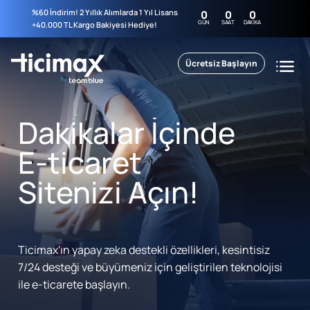
%60 İndirim! 2 Yıllık Alımlarda 1 Yıl Lisans
0
0
0
GÜN
SAAT
DAKIKA
+40.000 TL Kargo Bakiyesi Hediye!
Ücretsiz Başlayın
Dakikalar İçinde
E-ticaret
Sitenizi Açın!
Ticimax'ın yapay zeka destekli özellikleri, kesintisiz
7/24 desteği ve büyümeniz için geliştirilen teknolojisi
ile e-ticarete başlayın.