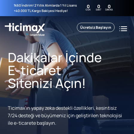
%60 İndirim! 2 Yıllık Alımlarda 1 Yıl Lisans
0
0
0
GÜN
SAAT
DAKIKA
+40.000 TL Kargo Bakiyesi Hediye!
Ücretsiz Başlayın
Dakikalar İçinde
E-ticaret
Sitenizi Açın!
Ticimax'ın yapay zeka destekli özellikleri, kesintisiz
7/24 desteği ve büyümeniz için geliştirilen teknolojisi
ile e-ticarete başlayın.