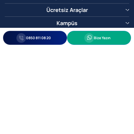
Ücretsiz Araçlar
Kampüs
0850 811 08 20
Whatsapp
0850 811 08 20
Bize Yazın
Biz Sizi Arayalım
•
•
Kişisel Verileri Korunma
Bilgi ve Veri Güvenliği Politikası
Gizlilik
© 2005-2026 Ticimax E Ticaret Yazılımları ve E Ticaret Paketleri Ticimax
Bilişim Teknolojileri A.Ş. Her Hakkı Saklıdır.
Allianz Tower Küçükbakkalköy Mah. Kayışdağı Cad. No:1
34750 Ataşehir / İstanbul