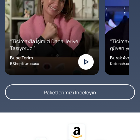
“Ticimax'la İşimizi Daha İleriye
“Ticimax'a b
Taşıyoruz!”
güveniyoruz. İ
Buse Terim
Burak Avcılar
BShop Kurucusu
Ketench.com – K
Paketlerimizi İnceleyin