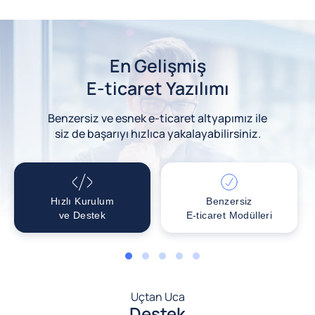
En Gelişmiş
E-ticaret Yazılımı
Benzersiz ve esnek e-ticaret altyapımız ile
siz de başarıyı hızlıca yakalayabilirsiniz.
Hızlı Kurulum
Benzersiz
ve Destek
E-ticaret Modülleri
1
2
3
4
5
Uçtan Uca
Destek