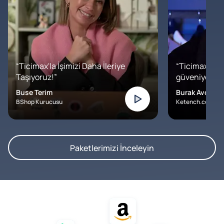
“Ticimax'la İşimizi Daha İleriye
“Ticimax'a b
Taşıyoruz!”
güveniyoruz. İ
Buse Terim
Burak Avcılar
BShop Kurucusu
Ketench.com – K
Paketlerimizi İnceleyin