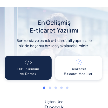
En Gelişmiş
E-ticaret Yazılımı
Benzersiz ve esnek e-ticaret altyapımız ile
siz de başarıyı hızlıca yakalayabilirsiniz.
Hızlı Kurulum
Benzersiz
ve Destek
E-ticaret Modülleri
1
2
3
4
5
Uçtan Uca
Destek