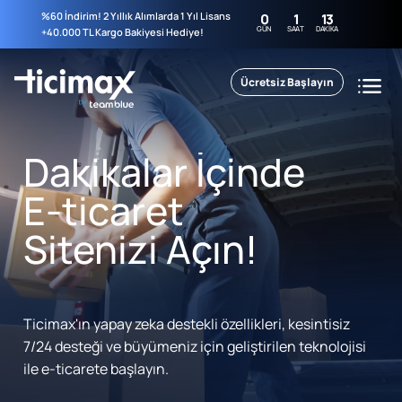
%60 İndirim! 2 Yıllık Alımlarda 1 Yıl Lisans
0
1
13
GÜN
SAAT
DAKIKA
+40.000 TL Kargo Bakiyesi Hediye!
Ücretsiz Başlayın
Dakikalar İçinde
E-ticaret
Sitenizi Açın!
Ticimax'ın yapay zeka destekli özellikleri, kesintisiz
7/24 desteği ve büyümeniz için geliştirilen teknolojisi
ile e-ticarete başlayın.