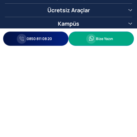
Ücretsiz Araçlar
Kampüs
0850 811 08 20
Whatsapp
0850 811 08 20
Bize Yazın
Biz Sizi Arayalım
•
•
Kişisel Verileri Korunma
Bilgi ve Veri Güvenliği Politikası
Gizlilik
© 2005-2026 Ticimax E Ticaret Yazılımları ve E Ticaret Paketleri Ticimax
Bilişim Teknolojileri A.Ş. Her Hakkı Saklıdır.
Allianz Tower Küçükbakkalköy Mah. Kayışdağı Cad. No:1
34750 Ataşehir / İstanbul