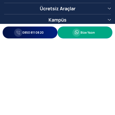
Ücretsiz Araçlar
Kampüs
0850 811 08 20
Whatsapp
0850 811 08 20
Bize Yazın
Biz Sizi Arayalım
•
•
Kişisel Verileri Korunma
Bilgi ve Veri Güvenliği Politikası
Gizlilik
© 2005-2026 Ticimax E Ticaret Yazılımları ve E Ticaret Paketleri Ticimax
Bilişim Teknolojileri A.Ş. Her Hakkı Saklıdır.
Allianz Tower Küçükbakkalköy Mah. Kayışdağı Cad. No:1
34750 Ataşehir / İstanbul