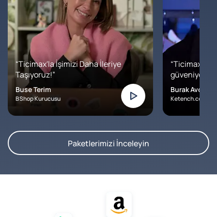
“Ticimax'la İşimizi Daha İleriye
“Ticimax'a b
Taşıyoruz!”
güveniyoruz. İ
Buse Terim
Burak Avcılar
BShop Kurucusu
Ketench.com – K
Paketlerimizi İnceleyin