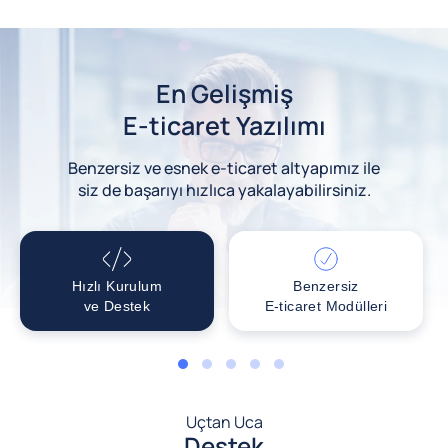
En Gelişmiş
E-ticaret Yazılımı
Benzersiz ve esnek e-ticaret altyapımız ile
siz de başarıyı hızlıca yakalayabilirsiniz.
Hızlı Kurulum
Benzersiz
ve Destek
E-ticaret Modülleri
1
2
3
4
5
Uçtan Uca
Destek