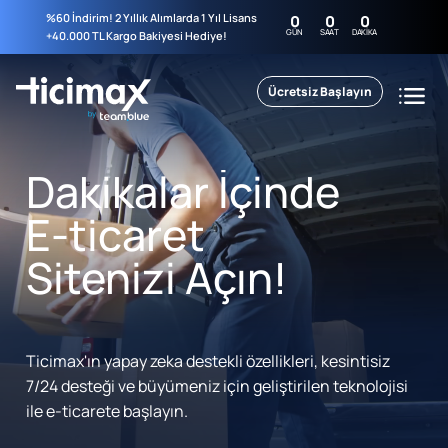
%60 İndirim! 2 Yıllık Alımlarda 1 Yıl Lisans
0
0
0
GÜN
SAAT
DAKIKA
+40.000 TL Kargo Bakiyesi Hediye!
Ücretsiz Başlayın
Dakikalar İçinde
E-ticaret
Sitenizi Açın!
Ticimax'ın yapay zeka destekli özellikleri, kesintisiz
7/24 desteği ve büyümeniz için geliştirilen teknolojisi
ile e-ticarete başlayın.