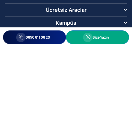
Ücretsiz Araçlar
Kampüs
0850 811 08 20
Whatsapp
0850 811 08 20
Bize Yazın
Biz Sizi Arayalım
•
•
Kişisel Verileri Korunma
Bilgi ve Veri Güvenliği Politikası
Gizlilik
© 2005-2026 Ticimax E Ticaret Yazılımları ve E Ticaret Paketleri Ticimax
Bilişim Teknolojileri A.Ş. Her Hakkı Saklıdır.
Allianz Tower Küçükbakkalköy Mah. Kayışdağı Cad. No:1
34750 Ataşehir / İstanbul