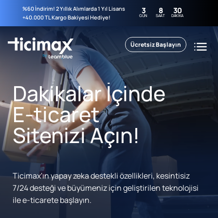
%60 İndirim! 2 Yıllık Alımlarda 1 Yıl Lisans
3
8
30
GÜN
SAAT
DAKIKA
+40.000 TL Kargo Bakiyesi Hediye!
Ücretsiz Başlayın
Dakikalar İçinde
E-ticaret
Sitenizi Açın!
Ticimax'ın yapay zeka destekli özellikleri, kesintisiz
7/24 desteği ve büyümeniz için geliştirilen teknolojisi
ile e-ticarete başlayın.