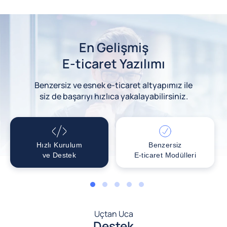
En Gelişmiş
E-ticaret Yazılımı
Benzersiz ve esnek e-ticaret altyapımız ile
siz de başarıyı hızlıca yakalayabilirsiniz.
Hızlı Kurulum
Benzersiz
ve Destek
E-ticaret Modülleri
1
2
3
4
5
Uçtan Uca
Destek