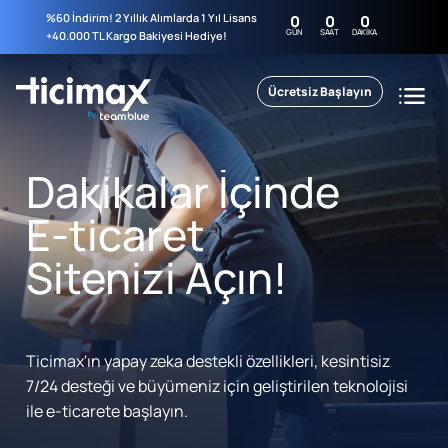
%60 İndirim! 2 Yıllık Alımlarda 1 Yıl Lisans
0
0
0
GÜN
SAAT
DAKIKA
+40.000 TL Kargo Bakiyesi Hediye!
Ücretsiz Başlayın
Dakikalar İçinde
E-ticaret
Sitenizi Açın!
Ticimax'ın yapay zeka destekli özellikleri, kesintisiz
7/24 desteği ve büyümeniz için geliştirilen teknolojisi
ile e-ticarete başlayın.