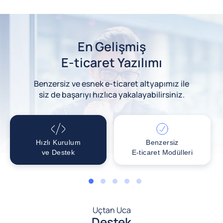
En Gelişmiş
E-ticaret Yazılımı
Benzersiz ve esnek e-ticaret altyapımız ile
siz de başarıyı hızlıca yakalayabilirsiniz.
Hızlı Kurulum
Benzersiz
ve Destek
E-ticaret Modülleri
1
2
3
4
5
Uçtan Uca
Destek