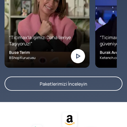
“Ticimax'la İşimizi Daha İleriye
“Ticimax'a b
Taşıyoruz!”
güveniyoruz. İ
Buse Terim
Burak Avcılar
BShop Kurucusu
Ketench.com – K
Paketlerimizi İnceleyin