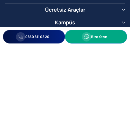
Ücretsiz Araçlar
Kampüs
0850 811 08 20
Whatsapp
0850 811 08 20
Bize Yazın
Biz Sizi Arayalım
•
•
Kişisel Verileri Korunma
Bilgi ve Veri Güvenliği Politikası
Gizlilik
© 2005-2026 Ticimax E Ticaret Yazılımları ve E Ticaret Paketleri Ticimax
Bilişim Teknolojileri A.Ş. Her Hakkı Saklıdır.
Allianz Tower Küçükbakkalköy Mah. Kayışdağı Cad. No:1
34750 Ataşehir / İstanbul