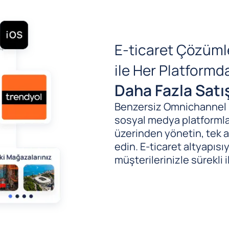
E-ticaret Çözüml
ile Her Platform
Daha Fazla Satı
Benzersiz Omnichannel (B
sosyal medya platformlar
üzerinden yönetin, tek al
edin. E-ticaret altyapıs
müşterilerinizle sürekli i