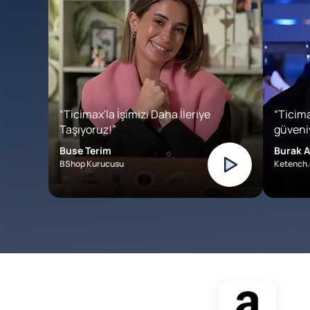
“Ticimax'la İşimizi Daha İleriye
“Ticima
Taşıyoruz!”
güveniy
Buse Terim
Burak A
BShop Kurucusu
Ketench.