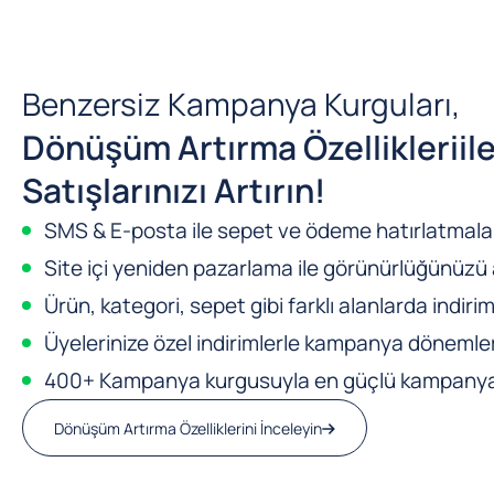
Benzersiz Kampanya Kurguları,
Dönüşüm Artırma Özellikleri
il
Satışlarınızı Artırın!
SMS & E-posta ile sepet ve ödeme hatırlatmalar
Site içi yeniden pazarlama ile görünürlüğünüzü a
Ürün, kategori, sepet gibi farklı alanlarda indirim
Üyelerinize özel indirimlerle kampanya dönemleri
400+ Kampanya kurgusuyla en güçlü kampanya m
Dönüşüm Artırma Özelliklerini İnceleyin