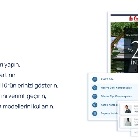
e
ı yapın,
rtırın,
li ürünlerinizi gösterin,
ni verimli geçirin,
odellerini kullanın.