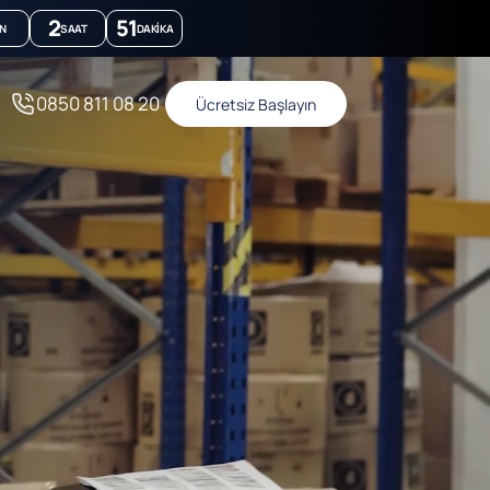
2
51
N
SAAT
DAKIKA
0850 811 08 20
Ücretsiz Başlayın