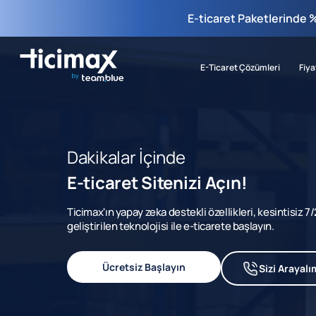
E-ticaret Paketlerinde 
E-Ticaret Çözümleri
Fiya
Dakikalar İçinde
E-ticaret Sitenizi Açın!
Ticimax'ın yapay zeka destekli özellikleri, kesintisiz 
geliştirilen teknolojisi ile e-ticarete başlayın.
Ücretsiz Başlayın
Sizi Arayalı