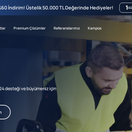
1
%60 İndirim! Üstelik 50.000 TL Değerinde Hediyeler!
GÜ
tlar
Premium Çözümler
Referanslarımız
Kampüs
7/24 desteği ve büyümeniz için
m