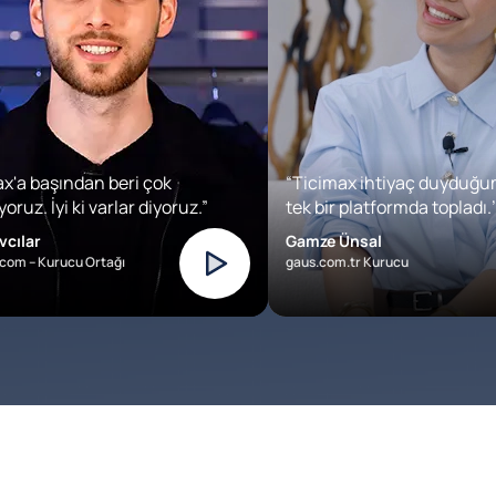
x'a başından beri çok
“Ticimax ihtiyaç duyduğu
oruz. İyi ki varlar diyoruz.”
tek bir platformda topladı.’
vcılar
Gamze Ünsal
com – Kurucu Ortağı
gaus.com.tr Kurucu