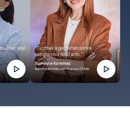
muz her şeyi
“Ticimax’a geçtikten sonra
’
satışlarımız %60 arttı.’’
Sümeyra Korkmaz
sumeyramoda.com Kurucu Ortak