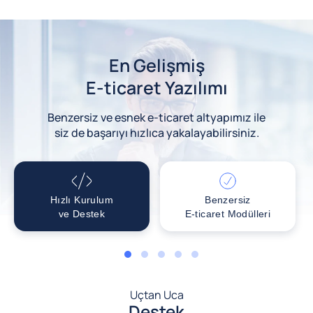
En Gelişmiş
E-ticaret Yazılımı
Benzersiz ve esnek e-ticaret altyapımız ile
siz de başarıyı hızlıca yakalayabilirsiniz.
Hızlı Kurulum
Benzersiz
ve Destek
E-ticaret Modülleri
1
2
3
4
5
Uçtan Uca
Destek