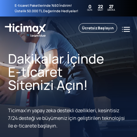
E-ticaret Paketlerinde %60 İndirim!
0
22
27
GÜN
SAAT
DAKIKA
Üstelik 50.000 TL Değerinde Hediyeler!
Ücretsiz Başlayın
Dakikalar İçinde
E-ticaret
Sitenizi Açın!
Ticimax'ın yapay zeka destekli özellikleri, kesintisiz
7/24 desteği ve büyümeniz için geliştirilen teknolojisi
ile e-ticarete başlayın.