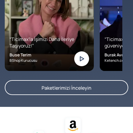
“Ticimax'la İşimizi Daha İleriye
“Ticimax'a b
Taşıyoruz!”
güveniyoruz. İ
Buse Terim
Burak Avcılar
BShop Kurucusu
Ketench.com – K
Paketlerimizi İnceleyin