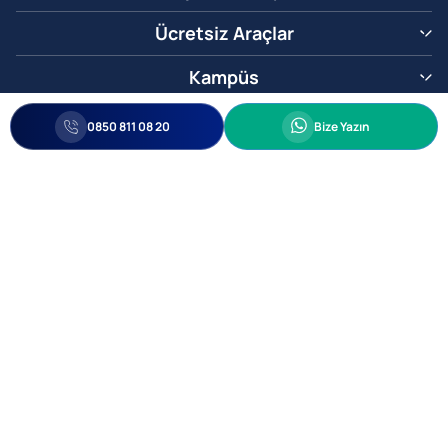
Ücretsiz Araçlar
Kampüs
0850 811 08 20
Whatsapp
0850 811 08 20
Bize Yazın
Biz Sizi Arayalım
•
•
Kişisel Verileri Korunma
Bilgi ve Veri Güvenliği Politikası
Gizlilik
© 2005-2026 Ticimax E Ticaret Yazılımları ve E Ticaret Paketleri Ticimax
Bilişim Teknolojileri A.Ş. Her Hakkı Saklıdır.
Allianz Tower Küçükbakkalköy Mah. Kayışdağı Cad. No:1
34750 Ataşehir / İstanbul