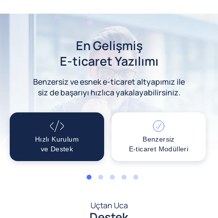
En Gelişmiş
E-ticaret Yazılımı
Benzersiz ve esnek e-ticaret altyapımız ile
siz de başarıyı hızlıca yakalayabilirsiniz.
Hızlı Kurulum
Benzersiz
ve Destek
E-ticaret Modülleri
1
2
3
4
5
Uçtan Uca
Destek