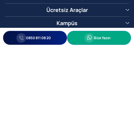
Ücretsiz Araçlar
Kampüs
0850 811 08 20
Whatsapp
0850 811 08 20
Bize Yazın
Biz Sizi Arayalım
•
•
Kişisel Verileri Korunma
Bilgi ve Veri Güvenliği Politikası
Gizlilik
© 2005-2026 Ticimax E Ticaret Yazılımları ve E Ticaret Paketleri Ticimax
Bilişim Teknolojileri A.Ş. Her Hakkı Saklıdır.
Allianz Tower Küçükbakkalköy Mah. Kayışdağı Cad. No:1
34750 Ataşehir / İstanbul