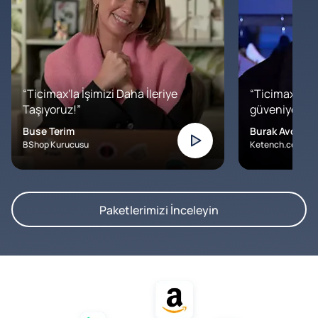
“Ticimax'la İşimizi Daha İleriye
“Ticimax'a b
Taşıyoruz!”
güveniyoruz. İ
Buse Terim
Burak Avcılar
BShop Kurucusu
Ketench.com – K
Paketlerimizi İnceleyin