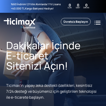
%60 İndirim! 2 Yıllık Alımlarda 1 Yıl Lisans
0
0
0
GÜN
SAAT
DAKIKA
+40.000 TL Kargo Bakiyesi Hediye!
Ücretsiz Başlayın
Dakikalar İçinde
E-ticaret
Sitenizi Açın!
Ticimax'ın yapay zeka destekli özellikleri, kesintisiz
7/24 desteği ve büyümeniz için geliştirilen teknolojisi
ile e-ticarete başlayın.