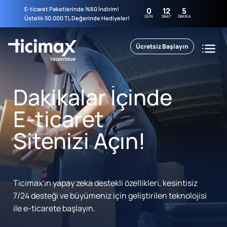
E-ticaret Paketlerinde %60 İndirim!
0
12
5
GÜN
SAAT
DAKIKA
Üstelik 50.000 TL Değerinde Hediyeler!
Ücretsiz Başlayın
Dakikalar İçinde
E-ticaret
Sitenizi Açın!
Ticimax'ın yapay zeka destekli özellikleri, kesintisiz
7/24 desteği ve büyümeniz için geliştirilen teknolojisi
ile e-ticarete başlayın.