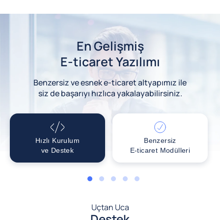
En Gelişmiş
E-ticaret Yazılımı
Benzersiz ve esnek e-ticaret altyapımız ile
siz de başarıyı hızlıca yakalayabilirsiniz.
Hızlı Kurulum
Benzersiz
ve Destek
E-ticaret Modülleri
1
2
3
4
5
Uçtan Uca
Destek