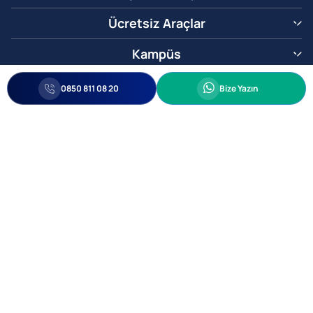
Ücretsiz Araçlar
Kampüs
0850 811 08 20
Whatsapp
0850 811 08 20
Bize Yazın
Biz Sizi Arayalım
•
•
Kişisel Verileri Korunma
Bilgi ve Veri Güvenliği Politikası
Gizlilik
© 2005-2026 Ticimax E Ticaret Yazılımları ve E Ticaret Paketleri Ticimax
Bilişim Teknolojileri A.Ş. Her Hakkı Saklıdır.
Allianz Tower Küçükbakkalköy Mah. Kayışdağı Cad. No:1
34750 Ataşehir / İstanbul