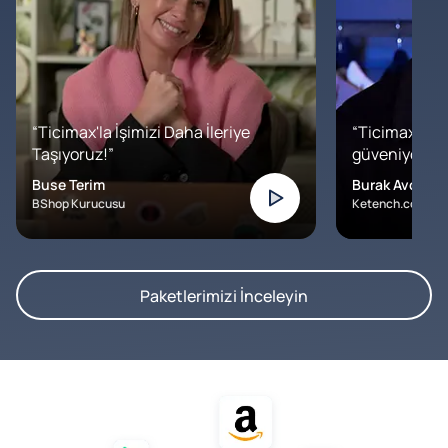
“Ticimax'la İşimizi Daha İleriye
“Ticimax'a b
Taşıyoruz!”
güveniyoruz. İ
Buse Terim
Burak Avcılar
BShop Kurucusu
Ketench.com – K
Paketlerimizi İnceleyin