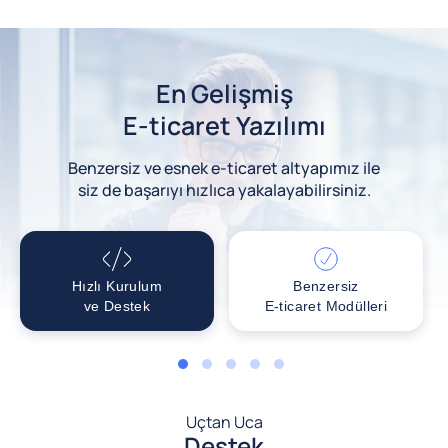
En Gelişmiş
E-ticaret Yazılımı
Benzersiz ve esnek e-ticaret altyapımız ile
siz de başarıyı hızlıca yakalayabilirsiniz.
Hızlı Kurulum
Benzersiz
ve Destek
E-ticaret Modülleri
1
2
3
4
5
Uçtan Uca
Destek