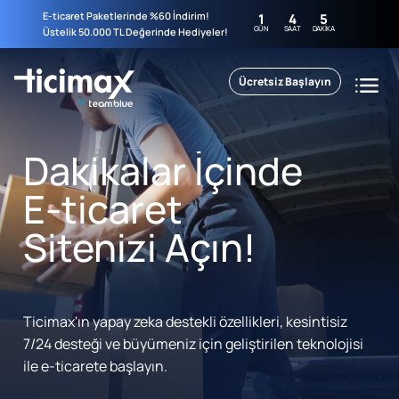
E-ticaret Paketlerinde %60 İndirim!
1
4
5
GÜN
SAAT
DAKIKA
Üstelik 50.000 TL Değerinde Hediyeler!
Ücretsiz Başlayın
Dakikalar İçinde
E-ticaret
Sitenizi Açın!
Ticimax'ın yapay zeka destekli özellikleri, kesintisiz
7/24 desteği ve büyümeniz için geliştirilen teknolojisi
ile e-ticarete başlayın.