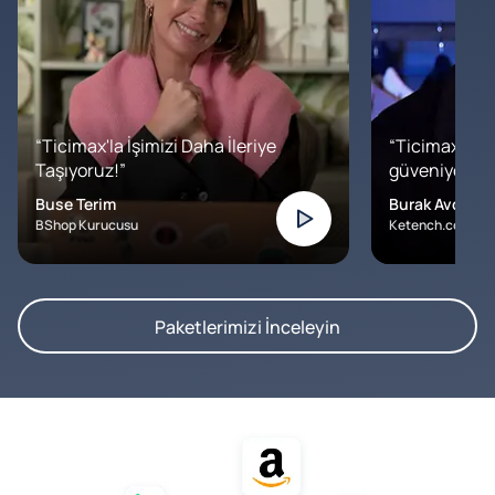
“Ticimax'la İşimizi Daha İleriye
“Ticimax'a b
Taşıyoruz!”
güveniyoruz. İ
Buse Terim
Burak Avcılar
BShop Kurucusu
Ketench.com – K
Paketlerimizi İnceleyin