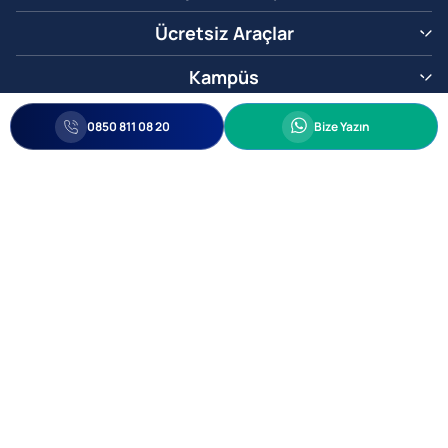
Ücretsiz Araçlar
Kampüs
0850 811 08 20
Whatsapp
0850 811 08 20
Bize Yazın
Biz Sizi Arayalım
•
•
Kişisel Verileri Korunma
Bilgi ve Veri Güvenliği Politikası
Gizlilik
© 2005-2026 Ticimax E Ticaret Yazılımları ve E Ticaret Paketleri Ticimax
Bilişim Teknolojileri A.Ş. Her Hakkı Saklıdır.
Allianz Tower Küçükbakkalköy Mah. Kayışdağı Cad. No:1
34750 Ataşehir / İstanbul