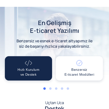
En Gelişmiş
E-ticaret Yazılımı
Benzersiz ve esnek e-ticaret altyapımız ile
siz de başarıyı hızlıca yakalayabilirsiniz.
Hızlı Kurulum
Benzersiz
ve Destek
E-ticaret Modülleri
1
2
3
4
5
Uçtan Uca
Destek