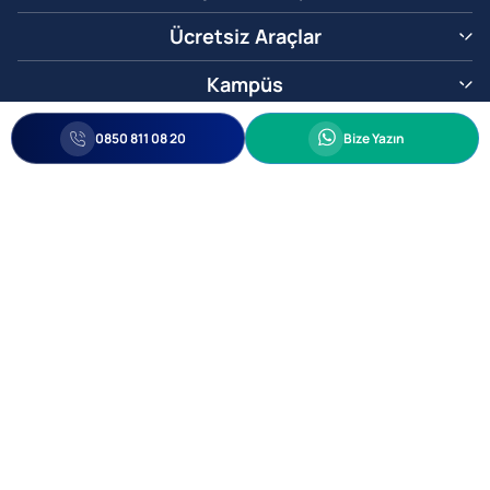
Ücretsiz Araçlar
Kampüs
0850 811 08 20
Whatsapp
0850 811 08 20
Bize Yazın
Biz Sizi Arayalım
•
•
Kişisel Verileri Korunma
Bilgi ve Veri Güvenliği Politikası
Gizlilik
© 2005-2026 Ticimax E Ticaret Yazılımları ve E Ticaret Paketleri Ticimax
Bilişim Teknolojileri A.Ş. Her Hakkı Saklıdır.
Allianz Tower Küçükbakkalköy Mah. Kayışdağı Cad. No:1
34750 Ataşehir / İstanbul