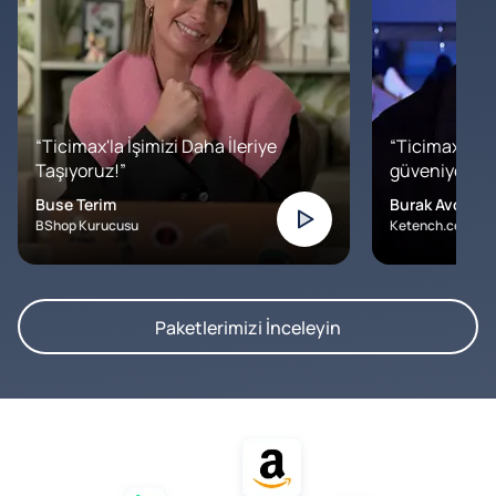
“Ticimax'la İşimizi Daha İleriye
“Ticimax'a b
Taşıyoruz!”
güveniyoruz. İ
Buse Terim
Burak Avcılar
BShop Kurucusu
Ketench.com – K
Paketlerimizi İnceleyin