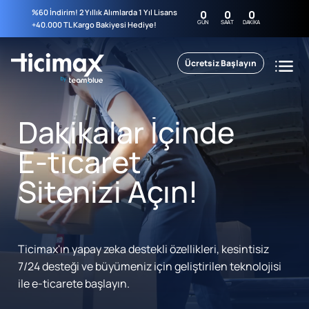
%60 İndirim! 2 Yıllık Alımlarda 1 Yıl Lisans
0
0
0
GÜN
SAAT
DAKIKA
+40.000 TL Kargo Bakiyesi Hediye!
Ücretsiz Başlayın
Dakikalar İçinde
E-ticaret
Sitenizi Açın!
Ticimax'ın yapay zeka destekli özellikleri, kesintisiz
7/24 desteği ve büyümeniz için geliştirilen teknolojisi
ile e-ticarete başlayın.