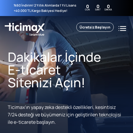
%60 İndirim! 2 Yıllık Alımlarda 1 Yıl Lisans
0
0
0
GÜN
SAAT
DAKIKA
+40.000 TL Kargo Bakiyesi Hediye!
Ücretsiz Başlayın
Dakikalar İçinde
E-ticaret
Sitenizi Açın!
Ticimax'ın yapay zeka destekli özellikleri, kesintisiz
7/24 desteği ve büyümeniz için geliştirilen teknolojisi
ile e-ticarete başlayın.