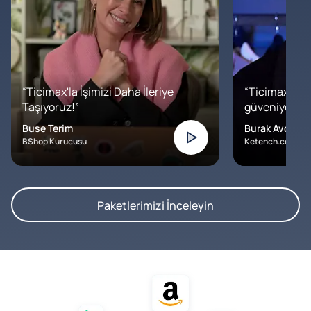
“Ticimax'la İşimizi Daha İleriye
“Ticimax'a b
Taşıyoruz!”
güveniyoruz. İ
Buse Terim
Burak Avcılar
BShop Kurucusu
Ketench.com – K
Paketlerimizi İnceleyin