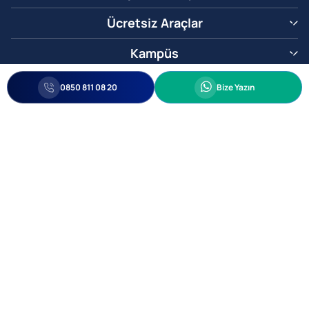
Ücretsiz Araçlar
Kampüs
0850 811 08 20
Whatsapp
0850 811 08 20
Bize Yazın
Biz Sizi Arayalım
•
•
Kişisel Verileri Korunma
Bilgi ve Veri Güvenliği Politikası
Gizlilik
© 2005-2026 Ticimax E Ticaret Yazılımları ve E Ticaret Paketleri Ticimax
Bilişim Teknolojileri A.Ş. Her Hakkı Saklıdır.
Allianz Tower Küçükbakkalköy Mah. Kayışdağı Cad. No:1
34750 Ataşehir / İstanbul