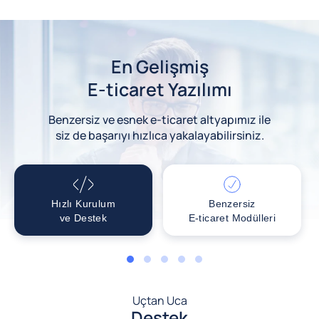
En Gelişmiş
E-ticaret Yazılımı
Benzersiz ve esnek e-ticaret altyapımız ile
siz de başarıyı hızlıca yakalayabilirsiniz.
Hızlı Kurulum
Benzersiz
ve Destek
E-ticaret Modülleri
1
2
3
4
5
Uçtan Uca
Destek