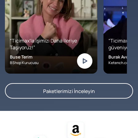
“Ticimax'la İşimizi Daha İleriye
“Ticimax'a b
Taşıyoruz!”
güveniyoruz. İ
Buse Terim
Burak Avcılar
BShop Kurucusu
Ketench.com – K
Paketlerimizi İnceleyin