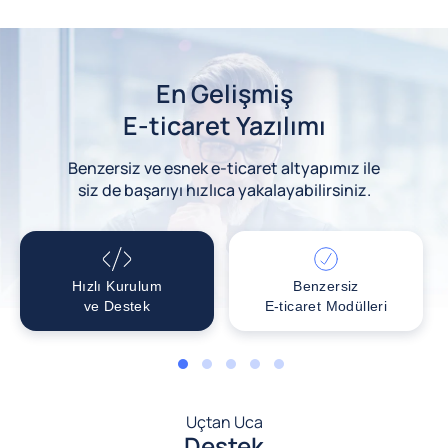
En Gelişmiş
E-ticaret Yazılımı
Benzersiz ve esnek e-ticaret altyapımız ile
siz de başarıyı hızlıca yakalayabilirsiniz.
Hızlı Kurulum
Benzersiz
ve Destek
E-ticaret Modülleri
1
2
3
4
5
Uçtan Uca
Destek