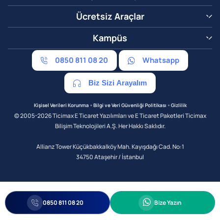
Ücretsiz Araçlar
Kampüs
0850 811 08 20
Whatsapp
Biz Sizi Arayalım
•
•
Kişisel Verileri Korunma
Bilgi ve Veri Güvenliği Politikası
Gizlilik
© 2005-2026 Ticimax E Ticaret Yazılımları ve E Ticaret Paketleri Ticimax
Bilişim Teknolojileri A.Ş. Her Hakkı Saklıdır.
Allianz Tower Küçükbakkalköy Mah. Kayışdağı Cad. No:1
34750 Ataşehir / İstanbul
0850 811 08 20
Bize Yazın