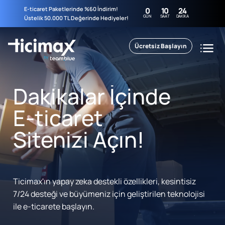
E-ticaret Paketlerinde %60 İndirim!
0
10
24
GÜN
SAAT
DAKIKA
Üstelik 50.000 TL Değerinde Hediyeler!
Ücretsiz Başlayın
Dakikalar İçinde
E-ticaret
Sitenizi Açın!
Ticimax'ın yapay zeka destekli özellikleri, kesintisiz
7/24 desteği ve büyümeniz için geliştirilen teknolojisi
ile e-ticarete başlayın.