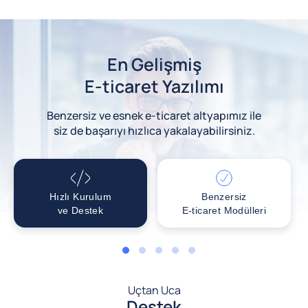
En Gelişmiş
E-ticaret Yazılımı
Benzersiz ve esnek e-ticaret altyapımız ile
siz de başarıyı hızlıca yakalayabilirsiniz.
Hızlı Kurulum
Benzersiz
ve Destek
E-ticaret Modülleri
1
2
3
4
5
Uçtan Uca
Destek