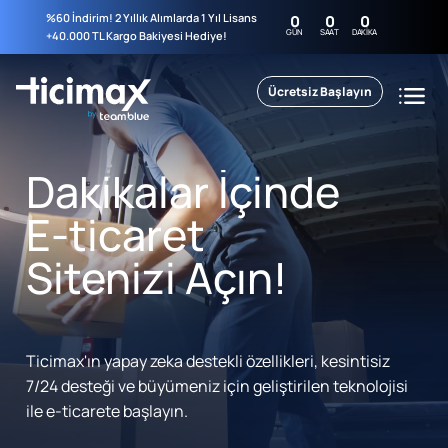
%60 İndirim! 2 Yıllık Alımlarda 1 Yıl Lisans
0
0
0
GÜN
SAAT
DAKIKA
+40.000 TL Kargo Bakiyesi Hediye!
Ücretsiz Başlayın
Dakikalar İçinde
E-ticaret
Sitenizi Açın!
Ticimax'ın yapay zeka destekli özellikleri, kesintisiz
7/24 desteği ve büyümeniz için geliştirilen teknolojisi
ile e-ticarete başlayın.