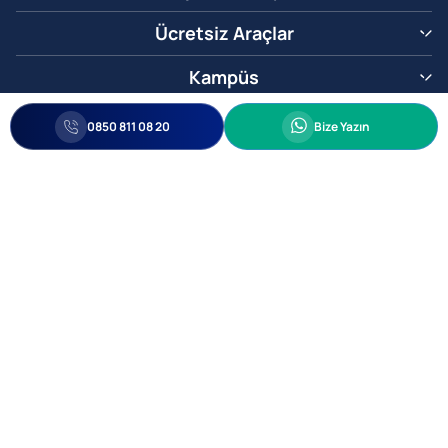
Ücretsiz Araçlar
Kampüs
0850 811 08 20
Whatsapp
0850 811 08 20
Bize Yazın
Biz Sizi Arayalım
•
•
Kişisel Verileri Korunma
Bilgi ve Veri Güvenliği Politikası
Gizlilik
© 2005-2026 Ticimax E Ticaret Yazılımları ve E Ticaret Paketleri Ticimax
Bilişim Teknolojileri A.Ş. Her Hakkı Saklıdır.
Allianz Tower Küçükbakkalköy Mah. Kayışdağı Cad. No:1
34750 Ataşehir / İstanbul