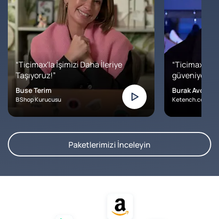
“Ticimax'la İşimizi Daha İleriye
“Ticimax'a b
Taşıyoruz!”
güveniyoruz. İ
Buse Terim
Burak Avcılar
BShop Kurucusu
Ketench.com – K
Paketlerimizi İnceleyin