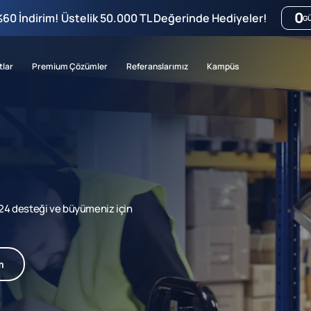
0
%60 İndirim! Üstelik 50.000 TL Değerinde Hediyeler!
G
tlar
Premium Çözümler
Referanslarımız
Kampüs
7/24 desteği ve büyümeniz için
m