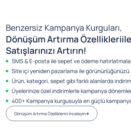
Benzersiz Kampanya Kurguları,
Dönüşüm Artırma Özellikleri
il
Satışlarınızı Artırın!
SMS & E-posta ile sepet ve ödeme hatırlatmalar
Site içi yeniden pazarlama ile görünürlüğünüzü a
Ürün, kategori, sepet gibi farklı alanlarda indirim
Üyelerinize özel indirimlerle kampanya dönemleri
400+ Kampanya kurgusuyla en güçlü kampanya m
Dönüşüm Artırma Özelliklerini İnceleyin