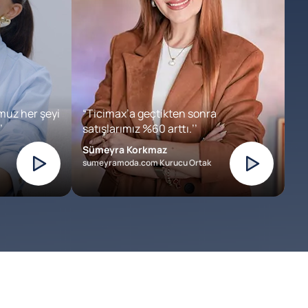
muz her şeyi
“Ticimax’a geçtikten sonra
’
satışlarımız %60 arttı.’’
Sümeyra Korkmaz
sumeyramoda.com Kurucu Ortak