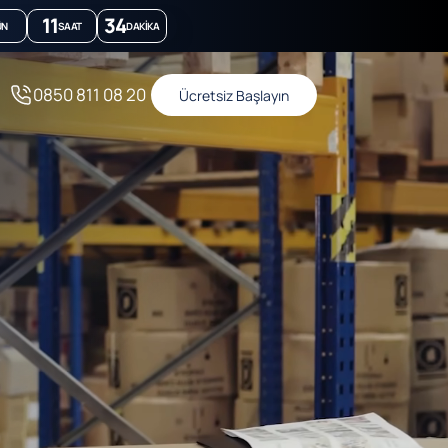
11
34
ÜN
SAAT
DAKIKA
0850 811 08 20
Ücretsiz Başlayın