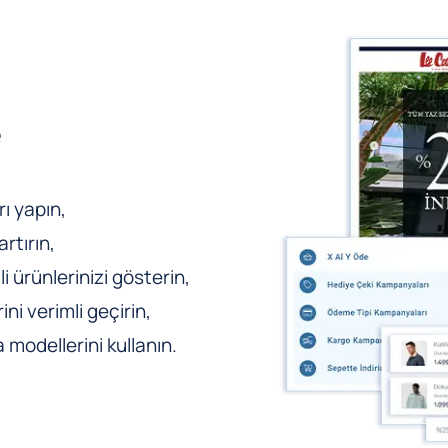
e
ı yapın,
rtırın,
li ürünlerinizi gösterin,
ni verimli geçirin,
odellerini kullanın.