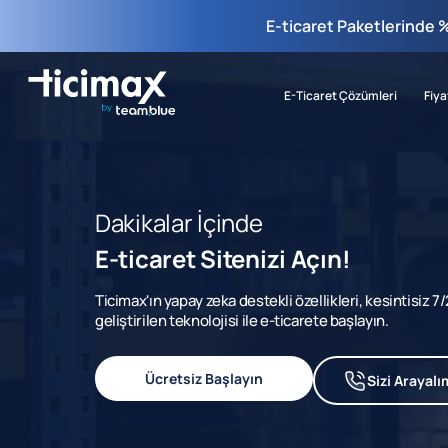
E-ticaret Paketlerinde 
E-Ticaret Çözümleri
Fiya
Dakikalar İçinde
E-ticaret Sitenizi Açın!
Ticimax'ın yapay zeka destekli özellikleri, kesintisiz 
geliştirilen teknolojisi ile e-ticarete başlayın.
Ücretsiz Başlayın
Sizi Arayalı