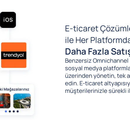
E-ticaret Çözüml
ile Her Platform
Daha Fazla Satı
Benzersiz Omnichannel (B
sosyal medya platformlar
üzerinden yönetin, tek al
edin. E-ticaret altyapıs
müşterilerinizle sürekli i