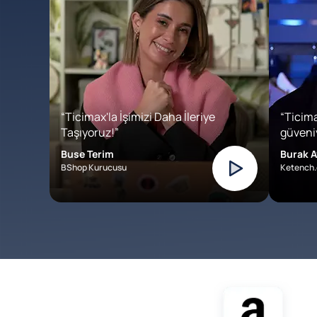
“Ticimax'la İşimizi Daha İleriye
“Ticima
Taşıyoruz!”
güveniy
Buse Terim
Burak A
BShop Kurucusu
Ketench.