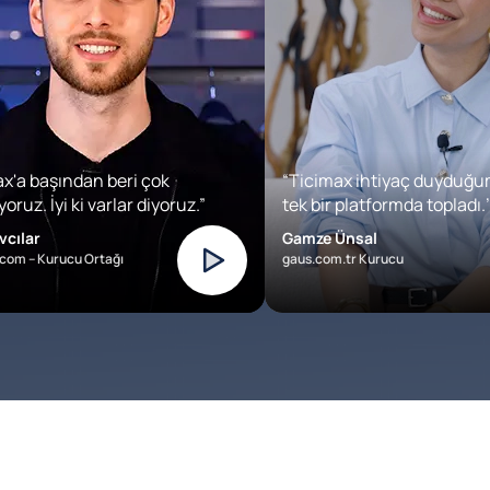
x'a başından beri çok
“Ticimax ihtiyaç duyduğu
oruz. İyi ki varlar diyoruz.”
tek bir platformda topladı.’
vcılar
Gamze Ünsal
com – Kurucu Ortağı
gaus.com.tr Kurucu