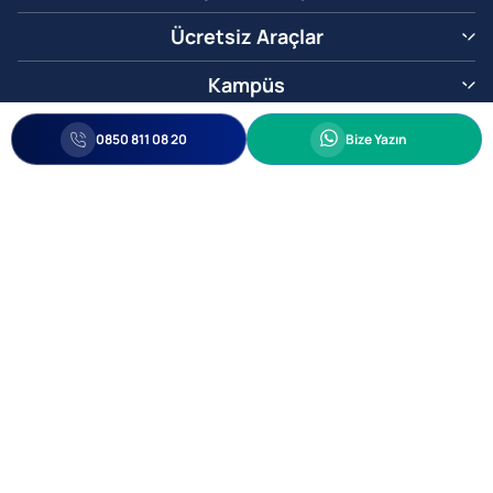
Ücretsiz Araçlar
Kampüs
0850 811 08 20
Whatsapp
0850 811 08 20
Bize Yazın
Biz Sizi Arayalım
•
•
Kişisel Verileri Korunma
Bilgi ve Veri Güvenliği Politikası
Gizlilik
© 2005-2026 Ticimax E Ticaret Yazılımları ve E Ticaret Paketleri Ticimax
Bilişim Teknolojileri A.Ş. Her Hakkı Saklıdır.
Allianz Tower Küçükbakkalköy Mah. Kayışdağı Cad. No:1
34750 Ataşehir / İstanbul