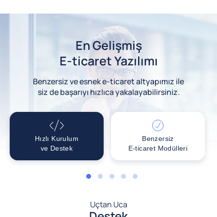
En Gelişmiş
E-ticaret Yazılımı
Benzersiz ve esnek e-ticaret altyapımız ile
siz de başarıyı hızlıca yakalayabilirsiniz.
Hızlı Kurulum
Benzersiz
ve Destek
E-ticaret Modülleri
1
2
3
4
5
Uçtan Uca
Destek