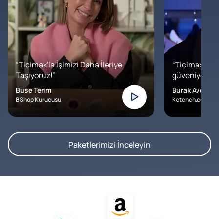
“Ticimax'la İşimizi Daha İleriye
“Ticimax'a b
Taşıyoruz!”
güveniyoruz. İ
Buse Terim
Burak Avcılar
BShop Kurucusu
Ketench.com – K
Paketlerimizi İnceleyin