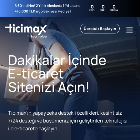
%60 İndirim! 2 Yıllık Alımlarda 1 Yıl Lisans
0
0
0
GÜN
SAAT
DAKIKA
+40.000 TL Kargo Bakiyesi Hediye!
Ücretsiz Başlayın
Dakikalar İçinde
E-ticaret
Sitenizi Açın!
Ticimax'ın yapay zeka destekli özellikleri, kesintisiz
7/24 desteği ve büyümeniz için geliştirilen teknolojisi
ile e-ticarete başlayın.