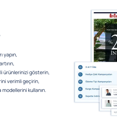
e
ı yapın,
rtırın,
li ürünlerinizi gösterin,
ni verimli geçirin,
odellerini kullanın.