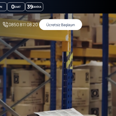
0
39
ÜN
SAAT
DAKIKA
0850 811 08 20
Ücretsiz Başlayın