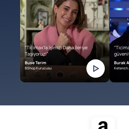
“Ticimax'la İşimizi Daha İleriye
“Ticima
Taşıyoruz!”
güveniy
Buse Terim
Burak A
BShop Kurucusu
Ketench.