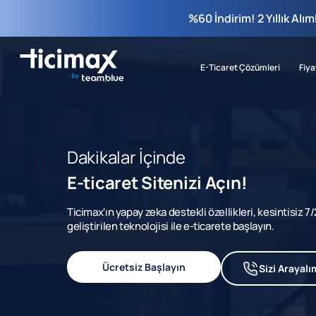
%60 İndirim! 2 Yıllık Alı
E-Ticaret Çözümleri
Fiya
Dakikalar İçinde
E-ticaret Sitenizi Açın!
Ticimax'ın yapay zeka destekli özellikleri, kesintisiz 
geliştirilen teknolojisi ile e-ticarete başlayın.
Ücretsiz Başlayın
Sizi Arayalı