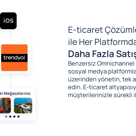
E-ticaret Çözüml
ile Her Platform
Daha Fazla Satı
Benzersiz Omnichannel (B
sosyal medya platformlar
üzerinden yönetin, tek al
edin. E-ticaret altyapıs
müşterilerinizle sürekli i