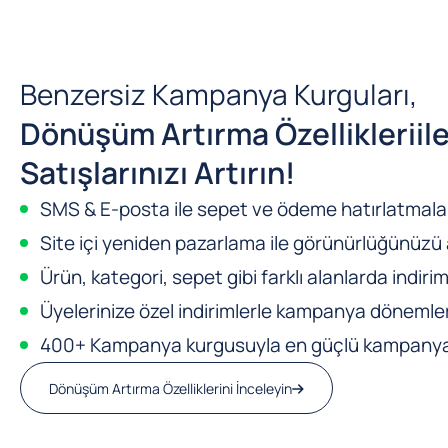
Benzersiz Kampanya Kurguları,
Dönüşüm Artırma Özellikleri
il
Satışlarınızı Artırın!
SMS & E-posta ile sepet ve ödeme hatırlatmalar
Site içi yeniden pazarlama ile görünürlüğünüzü a
Ürün, kategori, sepet gibi farklı alanlarda indirim
Üyelerinize özel indirimlerle kampanya dönemleri
400+ Kampanya kurgusuyla en güçlü kampanya m
Dönüşüm Artırma Özelliklerini İnceleyin