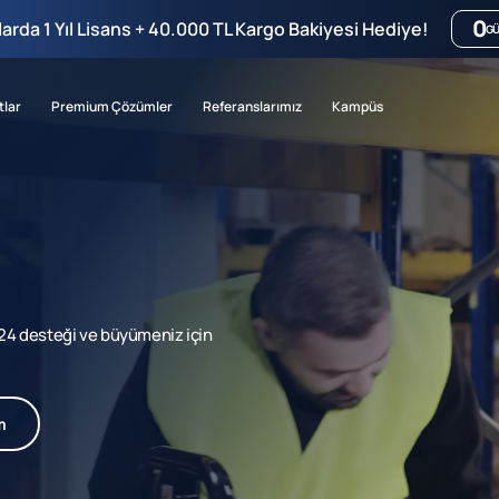
0
mlarda 1 Yıl Lisans + 40.000 TL Kargo Bakiyesi Hediye!
G
tlar
Premium Çözümler
Referanslarımız
Kampüs
7/24 desteği ve büyümeniz için
m