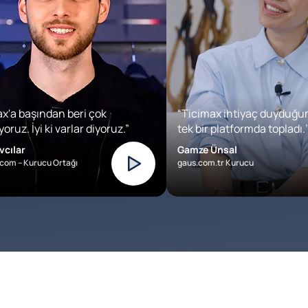
x'a başından beri çok
“Ticimax ihtiyaç duyduğu
oruz. İyi ki varlar diyoruz.”
tek bir platformda topladı.’
vcılar
Gamze Ünsal
com – Kurucu Ortağı
gaus.com.tr Kurucu