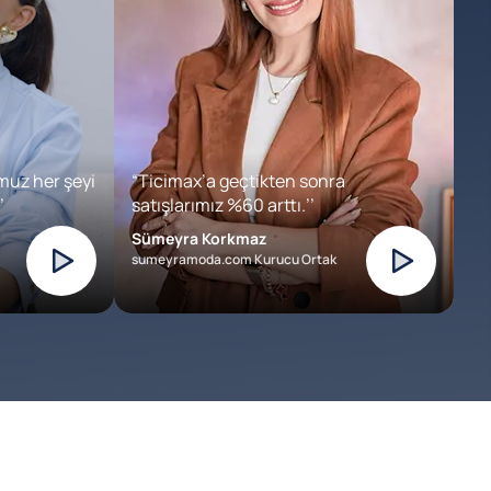
muz her şeyi
“Ticimax’a geçtikten sonra
’
satışlarımız %60 arttı.’’
Sümeyra Korkmaz
sumeyramoda.com Kurucu Ortak