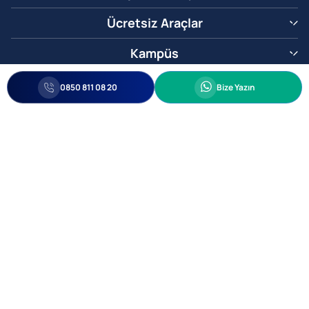
Ücretsiz Araçlar
Kampüs
0850 811 08 20
Whatsapp
0850 811 08 20
Bize Yazın
Biz Sizi Arayalım
•
•
Kişisel Verileri Korunma
Bilgi ve Veri Güvenliği Politikası
Gizlilik
© 2005-2026 Ticimax E Ticaret Yazılımları ve E Ticaret Paketleri Ticimax
Bilişim Teknolojileri A.Ş. Her Hakkı Saklıdır.
Allianz Tower Küçükbakkalköy Mah. Kayışdağı Cad. No:1
34750 Ataşehir / İstanbul