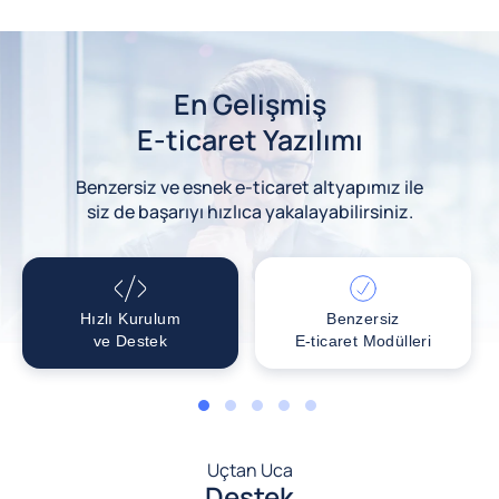
En Gelişmiş
E-ticaret Yazılımı
Benzersiz ve esnek e-ticaret altyapımız ile
siz de başarıyı hızlıca yakalayabilirsiniz.
Hızlı Kurulum
Benzersiz
ve Destek
E-ticaret Modülleri
1
2
3
4
5
Uçtan Uca
Destek