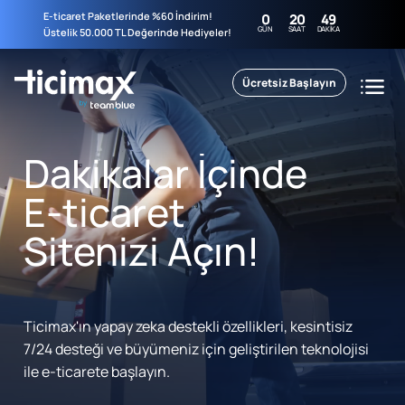
E-ticaret Paketlerinde %60 İndirim!
0
20
49
GÜN
SAAT
DAKIKA
Üstelik 50.000 TL Değerinde Hediyeler!
Ücretsiz Başlayın
Dakikalar İçinde
E-ticaret
Sitenizi Açın!
Ticimax'ın yapay zeka destekli özellikleri, kesintisiz
7/24 desteği ve büyümeniz için geliştirilen teknolojisi
ile e-ticarete başlayın.