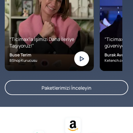
“Ticimax'la İşimizi Daha İleriye
“Ticimax'a b
Taşıyoruz!”
güveniyoruz. İ
Buse Terim
Burak Avcılar
BShop Kurucusu
Ketench.com – K
Paketlerimizi İnceleyin