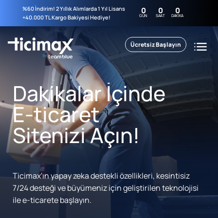
%60 İndirim! 2 Yıllık Alımlarda 1 Yıl Lisans
0
0
0
GÜN
SAAT
DAKIKA
+40.000 TL Kargo Bakiyesi Hediye!
Ücretsiz Başlayın
Dakikalar İçinde
E-ticaret
Sitenizi Açın!
Ticimax'ın yapay zeka destekli özellikleri, kesintisiz
7/24 desteği ve büyümeniz için geliştirilen teknolojisi
ile e-ticarete başlayın.