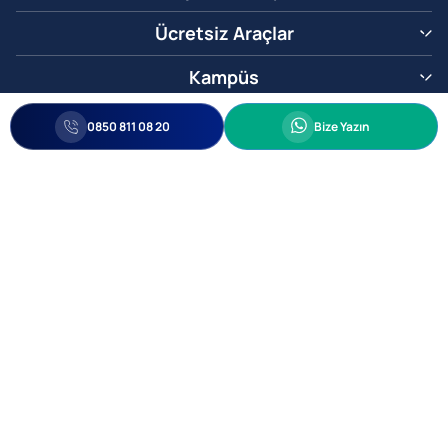
Ücretsiz Araçlar
Kampüs
0850 811 08 20
Whatsapp
0850 811 08 20
Bize Yazın
Biz Sizi Arayalım
•
•
Kişisel Verileri Korunma
Bilgi ve Veri Güvenliği Politikası
Gizlilik
© 2005-2026 Ticimax E Ticaret Yazılımları ve E Ticaret Paketleri Ticimax
Bilişim Teknolojileri A.Ş. Her Hakkı Saklıdır.
Allianz Tower Küçükbakkalköy Mah. Kayışdağı Cad. No:1
34750 Ataşehir / İstanbul