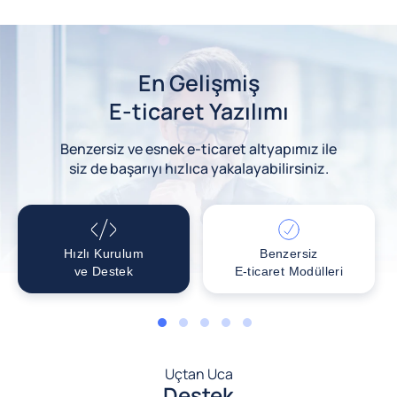
En Gelişmiş
E-ticaret Yazılımı
Benzersiz ve esnek e-ticaret altyapımız ile
siz de başarıyı hızlıca yakalayabilirsiniz.
Hızlı Kurulum
Benzersiz
ve Destek
E-ticaret Modülleri
1
2
3
4
5
Uçtan Uca
Destek