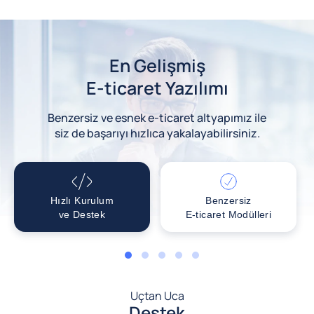
En Gelişmiş
E-ticaret Yazılımı
Benzersiz ve esnek e-ticaret altyapımız ile
siz de başarıyı hızlıca yakalayabilirsiniz.
Hızlı Kurulum
Benzersiz
ve Destek
E-ticaret Modülleri
1
2
3
4
5
Uçtan Uca
Destek