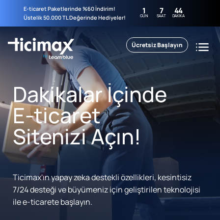
E-ticaret Paketlerinde %60 İndirim!
1
7
44
GÜN
SAAT
DAKIKA
Üstelik 50.000 TL Değerinde Hediyeler!
Ücretsiz Başlayın
Dakikalar İçinde
E-ticaret
Sitenizi Açın!
Ticimax'ın yapay zeka destekli özellikleri, kesintisiz
7/24 desteği ve büyümeniz için geliştirilen teknolojisi
ile e-ticarete başlayın.