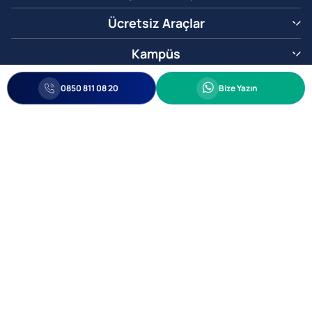
Ücretsiz Araçlar
Kampüs
0850 811 08 20
Whatsapp
0850 811 08 20
Bize Yazın
Biz Sizi Arayalım
•
•
Kişisel Verileri Korunma
Bilgi ve Veri Güvenliği Politikası
Gizlilik
© 2005-2026 Ticimax E Ticaret Yazılımları ve E Ticaret Paketleri Ticimax
Bilişim Teknolojileri A.Ş. Her Hakkı Saklıdır.
Allianz Tower Küçükbakkalköy Mah. Kayışdağı Cad. No:1
34750 Ataşehir / İstanbul