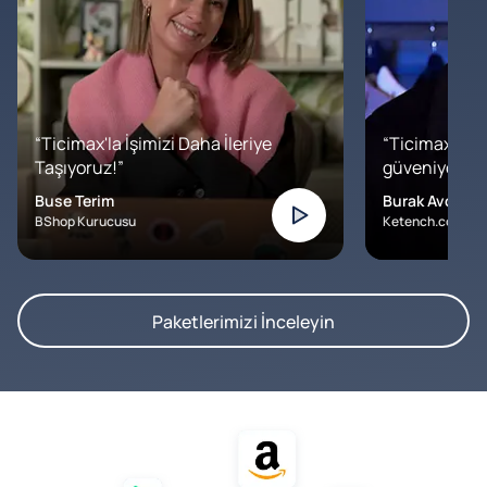
“Ticimax'la İşimizi Daha İleriye
“Ticimax'a b
Taşıyoruz!”
güveniyoruz. İ
Buse Terim
Burak Avcılar
BShop Kurucusu
Ketench.com – K
Paketlerimizi İnceleyin