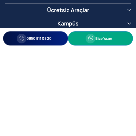
Ücretsiz Araçlar
Kampüs
0850 811 08 20
Whatsapp
0850 811 08 20
Bize Yazın
Biz Sizi Arayalım
•
•
Kişisel Verileri Korunma
Bilgi ve Veri Güvenliği Politikası
Gizlilik
© 2005-2026 Ticimax E Ticaret Yazılımları ve E Ticaret Paketleri Ticimax
Bilişim Teknolojileri A.Ş. Her Hakkı Saklıdır.
Allianz Tower Küçükbakkalköy Mah. Kayışdağı Cad. No:1
34750 Ataşehir / İstanbul