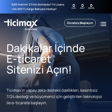
%60 İndirim! 2 Yıllık Alımlarda 1 Yıl Lisans
0
0
0
GÜN
SAAT
DAKIKA
+40.000 TL Kargo Bakiyesi Hediye!
Ücretsiz Başlayın
Dakikalar İçinde
E-ticaret
Sitenizi Açın!
Ticimax'ın yapay zeka destekli özellikleri, kesintisiz
7/24 desteği ve büyümeniz için geliştirilen teknolojisi
ile e-ticarete başlayın.