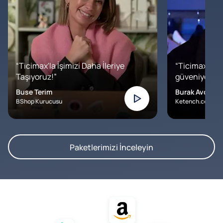
“Ticimax'la İşimizi Daha İleriye
“Ticimax'a b
Taşıyoruz!”
güveniyoruz. İ
Buse Terim
Burak Avcılar
BShop Kurucusu
Ketench.com – K
Paketlerimizi İnceleyin