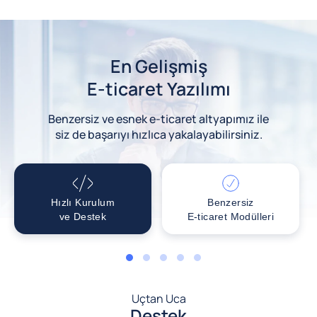
En Gelişmiş
E-ticaret Yazılımı
Benzersiz ve esnek e-ticaret altyapımız ile
siz de başarıyı hızlıca yakalayabilirsiniz.
Hızlı Kurulum
Benzersiz
ve Destek
E-ticaret Modülleri
1
2
3
4
5
Uçtan Uca
Destek