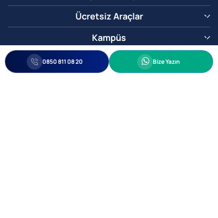
Ücretsiz Araçlar
Kampüs
0850 811 08 20
Whatsapp
0850 811 08 20
Bize Yazın
Biz Sizi Arayalım
•
•
Kişisel Verileri Korunma
Bilgi ve Veri Güvenliği Politikası
Gizlilik
© 2005-2026 Ticimax E Ticaret Yazılımları ve E Ticaret Paketleri Ticimax
Bilişim Teknolojileri A.Ş. Her Hakkı Saklıdır.
Allianz Tower Küçükbakkalköy Mah. Kayışdağı Cad. No:1
34750 Ataşehir / İstanbul