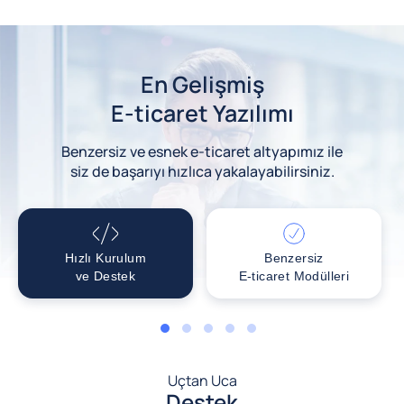
En Gelişmiş
E-ticaret Yazılımı
Benzersiz ve esnek e-ticaret altyapımız ile
siz de başarıyı hızlıca yakalayabilirsiniz.
Hızlı Kurulum
Benzersiz
ve Destek
E-ticaret Modülleri
1
2
3
4
5
Uçtan Uca
Destek