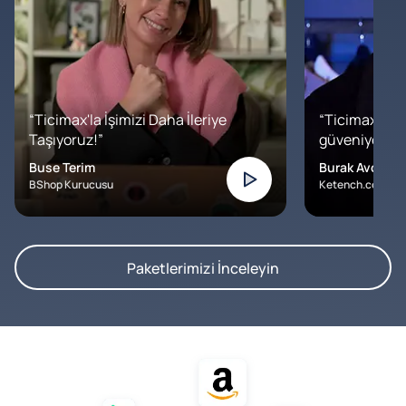
“Ticimax'la İşimizi Daha İleriye
“Ticimax'a b
Taşıyoruz!”
güveniyoruz. İ
Buse Terim
Burak Avcılar
BShop Kurucusu
Ketench.com – K
Paketlerimizi İnceleyin