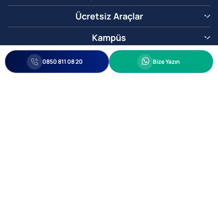
Ücretsiz Araçlar
Kampüs
0850 811 08 20
Whatsapp
0850 811 08 20
Bize Yazın
Biz Sizi Arayalım
•
•
Kişisel Verileri Korunma
Bilgi ve Veri Güvenliği Politikası
Gizlilik
© 2005-2026 Ticimax E Ticaret Yazılımları ve E Ticaret Paketleri Ticimax
Bilişim Teknolojileri A.Ş. Her Hakkı Saklıdır.
Allianz Tower Küçükbakkalköy Mah. Kayışdağı Cad. No:1
34750 Ataşehir / İstanbul