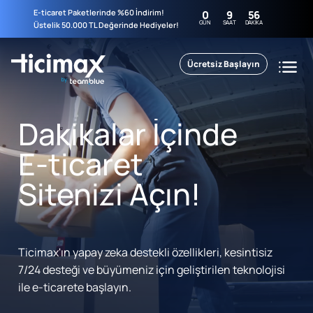
E-ticaret Paketlerinde %60 İndirim!
0
9
56
GÜN
SAAT
DAKIKA
Üstelik 50.000 TL Değerinde Hediyeler!
Ücretsiz Başlayın
Dakikalar İçinde
E-ticaret
Sitenizi Açın!
Ticimax'ın yapay zeka destekli özellikleri, kesintisiz
7/24 desteği ve büyümeniz için geliştirilen teknolojisi
ile e-ticarete başlayın.