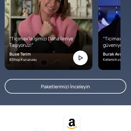
“Ticimax'la İşimizi Daha İleriye
“Ticimax'a b
Taşıyoruz!”
güveniyoruz. İ
Buse Terim
Burak Avcılar
BShop Kurucusu
Ketench.com – K
Paketlerimizi İnceleyin