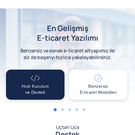
En Gelişmiş
E-ticaret Yazılımı
Benzersiz ve esnek e-ticaret altyapımız ile
siz de başarıyı hızlıca yakalayabilirsiniz.
Hızlı Kurulum
Benzersiz
ve Destek
E-ticaret Modülleri
1
2
3
4
5
Uçtan Uca
Destek