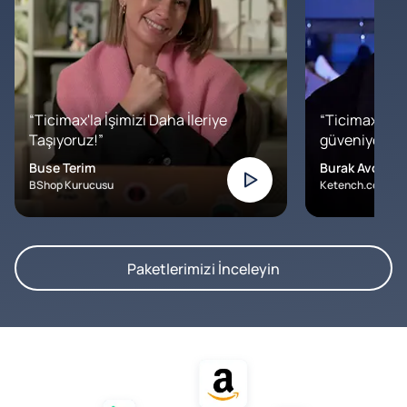
“Ticimax'la İşimizi Daha İleriye
“Ticimax'a b
Taşıyoruz!”
güveniyoruz. İ
Buse Terim
Burak Avcılar
BShop Kurucusu
Ketench.com – K
Paketlerimizi İnceleyin