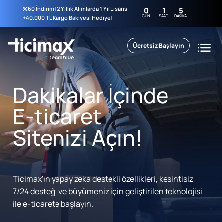
%60 İndirim! 2 Yıllık Alımlarda 1 Yıl Lisans
0
1
5
GÜN
SAAT
DAKIKA
+40.000 TL Kargo Bakiyesi Hediye!
Ücretsiz Başlayın
Dakikalar İçinde
E-ticaret
Sitenizi Açın!
Ticimax'ın yapay zeka destekli özellikleri, kesintisiz
7/24 desteği ve büyümeniz için geliştirilen teknolojisi
ile e-ticarete başlayın.