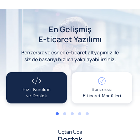
En Gelişmiş
E-ticaret Yazılımı
Benzersiz ve esnek e-ticaret altyapımız ile
siz de başarıyı hızlıca yakalayabilirsiniz.
Hızlı Kurulum
Benzersiz
ve Destek
E-ticaret Modülleri
1
2
3
4
5
Uçtan Uca
Destek