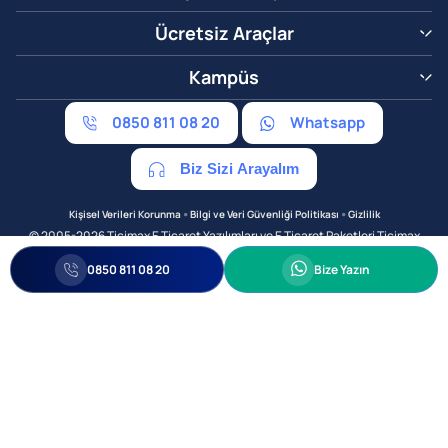
Ücretsiz Araçlar
Kampüs
0850 811 08 20
Whatsapp
Biz Sizi Arayalım
•
•
Kişisel Verileri Korunma
Bilgi ve Veri Güvenliği Politikası
Gizlilik
© 2005-2026 Ticimax E Ticaret Yazılımları ve E Ticaret Paketleri Ticimax
Bilişim Teknolojileri A.Ş. Her Hakkı Saklıdır.
0850 811 08 20
Bize Yazın
Allianz Tower Küçükbakkalköy Mah. Kayışdağı Cad. No:1
34750 Ataşehir / İstanbul