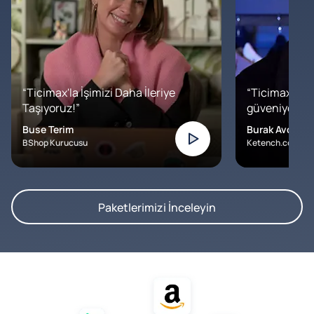
“Ticimax'la İşimizi Daha İleriye
“Ticimax'a b
Taşıyoruz!”
güveniyoruz. İ
Buse Terim
Burak Avcılar
BShop Kurucusu
Ketench.com – K
Paketlerimizi İnceleyin