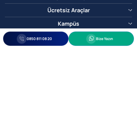
Ücretsiz Araçlar
Kampüs
0850 811 08 20
Whatsapp
0850 811 08 20
Bize Yazın
Biz Sizi Arayalım
•
•
Kişisel Verileri Korunma
Bilgi ve Veri Güvenliği Politikası
Gizlilik
© 2005-2026 Ticimax E Ticaret Yazılımları ve E Ticaret Paketleri Ticimax
Bilişim Teknolojileri A.Ş. Her Hakkı Saklıdır.
Allianz Tower Küçükbakkalköy Mah. Kayışdağı Cad. No:1
34750 Ataşehir / İstanbul