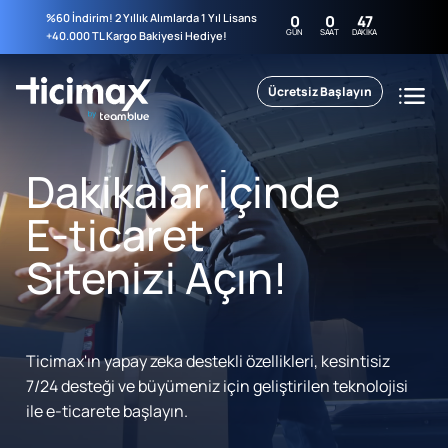
%60 İndirim! 2 Yıllık Alımlarda 1 Yıl Lisans
0
0
47
GÜN
SAAT
DAKIKA
+40.000 TL Kargo Bakiyesi Hediye!
Ücretsiz Başlayın
Dakikalar İçinde
E-ticaret
Sitenizi Açın!
Ticimax'ın yapay zeka destekli özellikleri, kesintisiz
7/24 desteği ve büyümeniz için geliştirilen teknolojisi
ile e-ticarete başlayın.