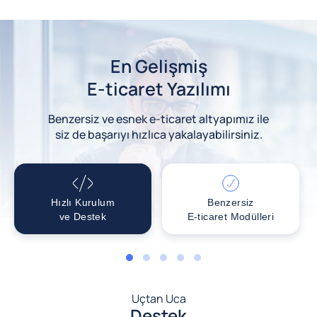
En Gelişmiş
E-ticaret Yazılımı
Benzersiz ve esnek e-ticaret altyapımız ile
siz de başarıyı hızlıca yakalayabilirsiniz.
Hızlı Kurulum
Benzersiz
ve Destek
E-ticaret Modülleri
1
2
3
4
5
Uçtan Uca
Destek