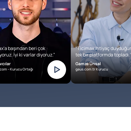
x'a başından beri çok
“Ticimax ihtiyaç duyduğu
oruz. İyi ki varlar diyoruz.”
tek bir platformda topladı.’
vcılar
Gamze Ünsal
com – Kurucu Ortağı
gaus.com.tr Kurucu