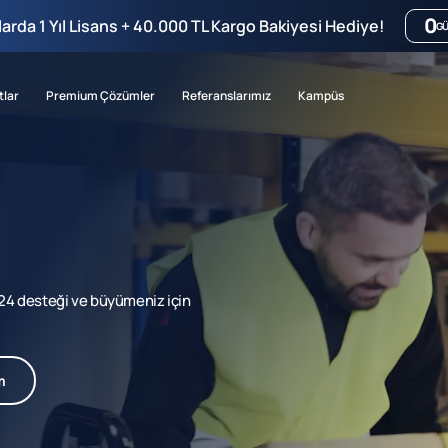
0
mlarda 1 Yıl Lisans + 40.000 TL Kargo Bakiyesi Hediye!
G
tlar
Premium Çözümler
Referanslarımız
Kampüs
7/24 desteği ve büyümeniz için
m