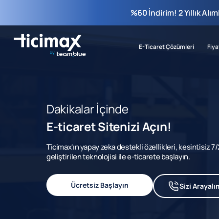
%60 İndirim! 2 Yıllık Alı
E-Ticaret Çözümleri
Fiya
Dakikalar İçinde
E-ticaret Sitenizi Açın!
Ticimax'ın yapay zeka destekli özellikleri, kesintisiz 
geliştirilen teknolojisi ile e-ticarete başlayın.
Ücretsiz Başlayın
Sizi Arayalı