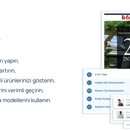
e
ı yapın,
rtırın,
li ürünlerinizi gösterin,
ni verimli geçirin,
odellerini kullanın.