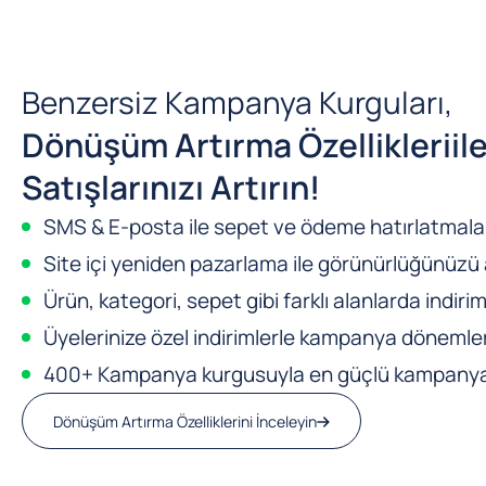
Benzersiz Kampanya Kurguları,
Dönüşüm Artırma Özellikleri
il
Satışlarınızı Artırın!
SMS & E-posta ile sepet ve ödeme hatırlatmalar
Site içi yeniden pazarlama ile görünürlüğünüzü a
Ürün, kategori, sepet gibi farklı alanlarda indirim
Üyelerinize özel indirimlerle kampanya dönemleri
400+ Kampanya kurgusuyla en güçlü kampanya m
Dönüşüm Artırma Özelliklerini İnceleyin