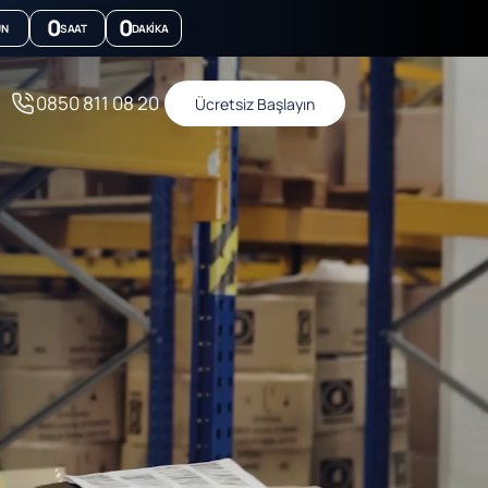
0
0
ÜN
SAAT
DAKIKA
0850 811 08 20
Ücretsiz Başlayın