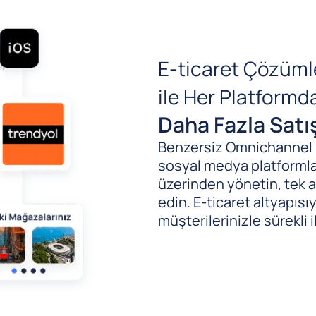
E-ticaret Çözüml
ile Her Platform
Daha Fazla Satı
Benzersiz Omnichannel (B
sosyal medya platformlar
üzerinden yönetin, tek al
edin. E-ticaret altyapıs
müşterilerinizle sürekli i