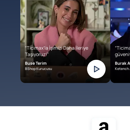
“Ticimax'la İşimizi Daha İleriye
“Ticima
Taşıyoruz!”
güveniy
Buse Terim
Burak A
BShop Kurucusu
Ketench.