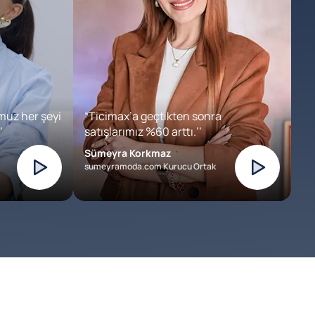
muz her şeyi
“Ticimax’a geçtikten sonra
’
satışlarımız %60 arttı.’’
Sümeyra Korkmaz
sumeyramoda.com Kurucu Ortak