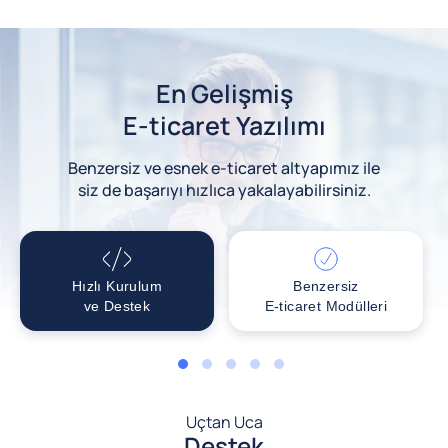
En Gelişmiş
E-ticaret Yazılımı
Benzersiz ve esnek e-ticaret altyapımız ile
siz de başarıyı hızlıca yakalayabilirsiniz.
Hızlı Kurulum
Benzersiz
ve Destek
E-ticaret Modülleri
1
2
3
4
5
Uçtan Uca
Destek