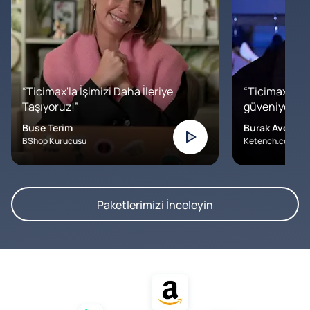
“Ticimax'la İşimizi Daha İleriye
“Ticimax'a b
Taşıyoruz!”
güveniyoruz. İ
Buse Terim
Burak Avcılar
BShop Kurucusu
Ketench.com – K
Paketlerimizi İnceleyin