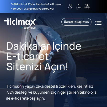
%60 İndirim! 2 Yıllık Alımlarda 1 Yıl Lisans
0
1
56
GÜN
SAAT
DAKIKA
+40.000 TL Kargo Bakiyesi Hediye!
Ücretsiz Başlayın
Dakikalar İçinde
E-ticaret
Sitenizi Açın!
Ticimax'ın yapay zeka destekli özellikleri, kesintisiz
7/24 desteği ve büyümeniz için geliştirilen teknolojisi
ile e-ticarete başlayın.