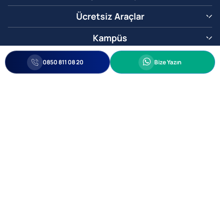
Ücretsiz Araçlar
Kampüs
0850 811 08 20
Whatsapp
0850 811 08 20
Bize Yazın
Biz Sizi Arayalım
•
•
Kişisel Verileri Korunma
Bilgi ve Veri Güvenliği Politikası
Gizlilik
© 2005-2026 Ticimax E Ticaret Yazılımları ve E Ticaret Paketleri Ticimax
Bilişim Teknolojileri A.Ş. Her Hakkı Saklıdır.
Allianz Tower Küçükbakkalköy Mah. Kayışdağı Cad. No:1
34750 Ataşehir / İstanbul