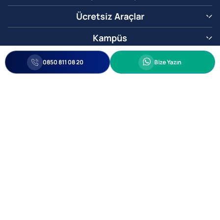
Ücretsiz Araçlar
Kampüs
0850 811 08 20
Whatsapp
0850 811 08 20
Bize Yazın
Biz Sizi Arayalım
•
•
Kişisel Verileri Korunma
Bilgi ve Veri Güvenliği Politikası
Gizlilik
© 2005-2026 Ticimax E Ticaret Yazılımları ve E Ticaret Paketleri Ticimax
Bilişim Teknolojileri A.Ş. Her Hakkı Saklıdır.
Allianz Tower Küçükbakkalköy Mah. Kayışdağı Cad. No:1
34750 Ataşehir / İstanbul