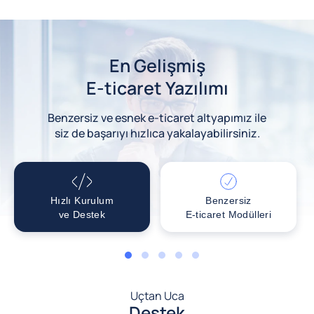
En Gelişmiş
E-ticaret Yazılımı
Benzersiz ve esnek e-ticaret altyapımız ile
siz de başarıyı hızlıca yakalayabilirsiniz.
Hızlı Kurulum
Benzersiz
ve Destek
E-ticaret Modülleri
1
2
3
4
5
Uçtan Uca
Destek