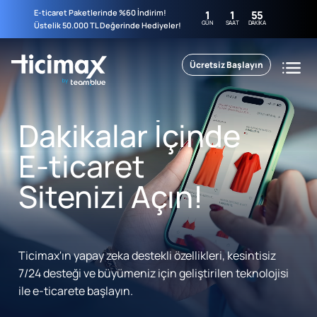
E-ticaret Paketlerinde %60 İndirim!
1
1
55
GÜN
SAAT
DAKIKA
Üstelik 50.000 TL Değerinde Hediyeler!
Ücretsiz Başlayın
Dakikalar İçinde
E-ticaret
Sitenizi Açın!
Ticimax'ın yapay zeka destekli özellikleri, kesintisiz
7/24 desteği ve büyümeniz için geliştirilen teknolojisi
ile e-ticarete başlayın.