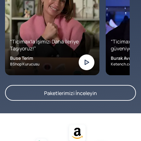
“Ticimax'la İşimizi Daha İleriye
“Ticimax'a b
Taşıyoruz!”
güveniyoruz. İ
Buse Terim
Burak Avcılar
BShop Kurucusu
Ketench.com – K
Paketlerimizi İnceleyin