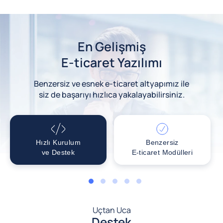
En Gelişmiş
E-ticaret Yazılımı
Benzersiz ve esnek e-ticaret altyapımız ile
siz de başarıyı hızlıca yakalayabilirsiniz.
Hızlı Kurulum
Benzersiz
ve Destek
E-ticaret Modülleri
1
2
3
4
5
Uçtan Uca
Destek