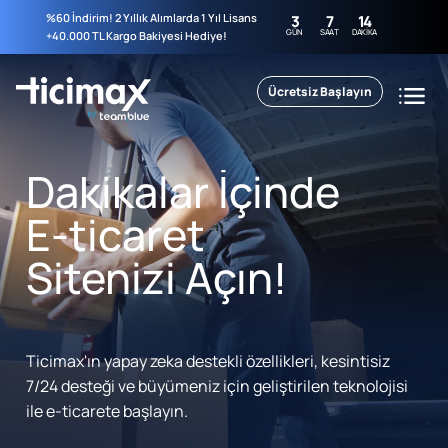
%60 İndirim! 2 Yıllık Alımlarda 1 Yıl Lisans
3
7
14
GÜN
SAAT
DAKIKA
+40.000 TL Kargo Bakiyesi Hediye!
Ücretsiz Başlayın
Dakikalar İçinde
E-ticaret
Sitenizi Açın!
Ticimax'ın yapay zeka destekli özellikleri, kesintisiz
7/24 desteği ve büyümeniz için geliştirilen teknolojisi
ile e-ticarete başlayın.