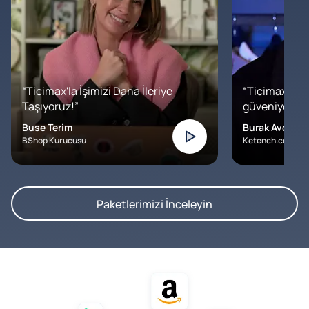
“Ticimax'la İşimizi Daha İleriye
“Ticimax'a b
Taşıyoruz!”
güveniyoruz. İ
Buse Terim
Burak Avcılar
BShop Kurucusu
Ketench.com – K
Paketlerimizi İnceleyin