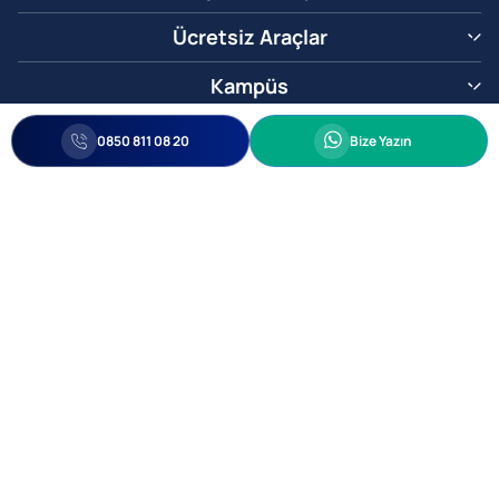
Ücretsiz Araçlar
Kampüs
0850 811 08 20
Whatsapp
0850 811 08 20
Bize Yazın
Biz Sizi Arayalım
•
•
Kişisel Verileri Korunma
Bilgi ve Veri Güvenliği Politikası
Gizlilik
© 2005-2026 Ticimax E Ticaret Yazılımları ve E Ticaret Paketleri Ticimax
Bilişim Teknolojileri A.Ş. Her Hakkı Saklıdır.
Allianz Tower Küçükbakkalköy Mah. Kayışdağı Cad. No:1
34750 Ataşehir / İstanbul