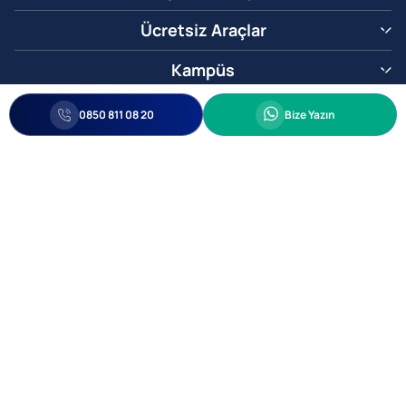
Ücretsiz Araçlar
Kampüs
0850 811 08 20
Whatsapp
0850 811 08 20
Bize Yazın
Biz Sizi Arayalım
•
•
Kişisel Verileri Korunma
Bilgi ve Veri Güvenliği Politikası
Gizlilik
© 2005-2026 Ticimax E Ticaret Yazılımları ve E Ticaret Paketleri Ticimax
Bilişim Teknolojileri A.Ş. Her Hakkı Saklıdır.
Allianz Tower Küçükbakkalköy Mah. Kayışdağı Cad. No:1
34750 Ataşehir / İstanbul