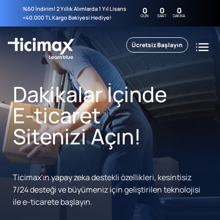
%60 İndirim! 2 Yıllık Alımlarda 1 Yıl Lisans
0
0
0
GÜN
SAAT
DAKIKA
+40.000 TL Kargo Bakiyesi Hediye!
Ücretsiz Başlayın
Dakikalar İçinde
E-ticaret
Sitenizi Açın!
Ticimax'ın yapay zeka destekli özellikleri, kesintisiz
7/24 desteği ve büyümeniz için geliştirilen teknolojisi
ile e-ticarete başlayın.