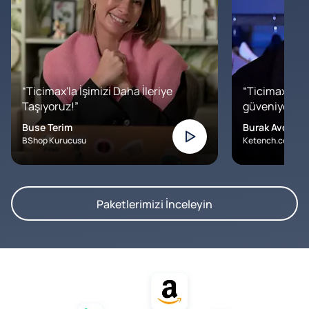
“Ticimax'la İşimizi Daha İleriye
“Ticimax'a b
Taşıyoruz!”
güveniyoruz. İ
Buse Terim
Burak Avcılar
BShop Kurucusu
Ketench.com – K
Paketlerimizi İnceleyin