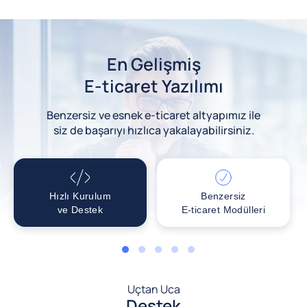
En Gelişmiş
E-ticaret Yazılımı
Benzersiz ve esnek e-ticaret altyapımız ile
siz de başarıyı hızlıca yakalayabilirsiniz.
Hızlı Kurulum
Benzersiz
ve Destek
E-ticaret Modülleri
1
2
3
4
5
Uçtan Uca
Destek