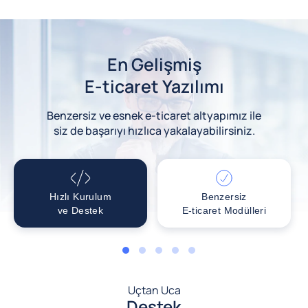
En Gelişmiş
E-ticaret Yazılımı
Benzersiz ve esnek e-ticaret altyapımız ile
siz de başarıyı hızlıca yakalayabilirsiniz.
Hızlı Kurulum
Benzersiz
ve Destek
E-ticaret Modülleri
1
2
3
4
5
Uçtan Uca
Destek