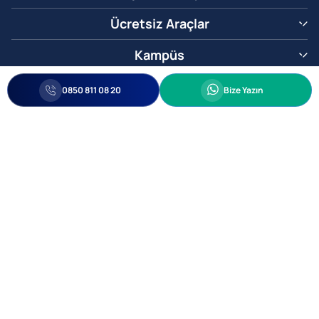
Ücretsiz Araçlar
Kampüs
0850 811 08 20
Whatsapp
0850 811 08 20
Bize Yazın
Biz Sizi Arayalım
•
•
Kişisel Verileri Korunma
Bilgi ve Veri Güvenliği Politikası
Gizlilik
© 2005-2026 Ticimax E Ticaret Yazılımları ve E Ticaret Paketleri Ticimax
Bilişim Teknolojileri A.Ş. Her Hakkı Saklıdır.
Allianz Tower Küçükbakkalköy Mah. Kayışdağı Cad. No:1
34750 Ataşehir / İstanbul