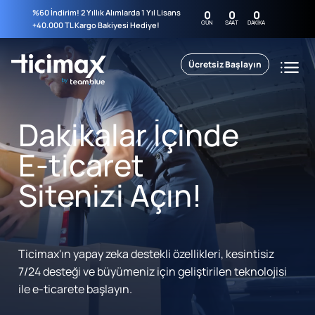
%60 İndirim! 2 Yıllık Alımlarda 1 Yıl Lisans
0
0
0
GÜN
SAAT
DAKIKA
+40.000 TL Kargo Bakiyesi Hediye!
Ücretsiz Başlayın
Dakikalar İçinde
E-ticaret
Sitenizi Açın!
Ticimax'ın yapay zeka destekli özellikleri, kesintisiz
7/24 desteği ve büyümeniz için geliştirilen teknolojisi
ile e-ticarete başlayın.