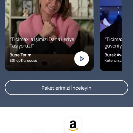
“Ticimax'la İşimizi Daha İleriye
“Ticimax'a b
Taşıyoruz!”
güveniyoruz. İ
Buse Terim
Burak Avcılar
BShop Kurucusu
Ketench.com – K
Paketlerimizi İnceleyin