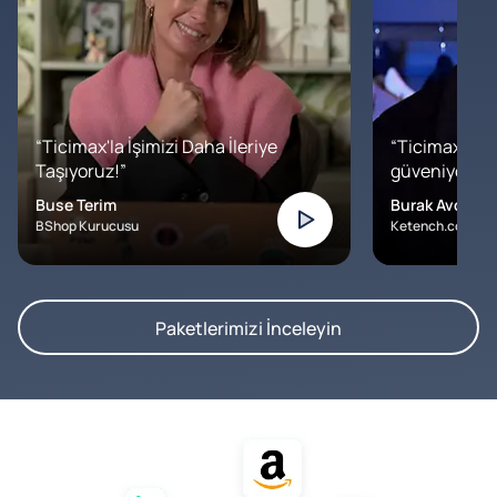
“Ticimax'la İşimizi Daha İleriye
“Ticimax'a b
Taşıyoruz!”
güveniyoruz. İ
Buse Terim
Burak Avcılar
BShop Kurucusu
Ketench.com – K
Paketlerimizi İnceleyin