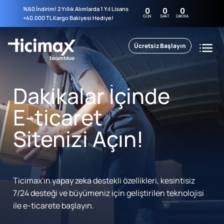
%60 İndirim! 2 Yıllık Alımlarda 1 Yıl Lisans
0
0
0
GÜN
SAAT
DAKIKA
+40.000 TL Kargo Bakiyesi Hediye!
Ücretsiz Başlayın
Dakikalar İçinde
E-ticaret
Sitenizi Açın!
Ticimax'ın yapay zeka destekli özellikleri, kesintisiz
7/24 desteği ve büyümeniz için geliştirilen teknolojisi
ile e-ticarete başlayın.