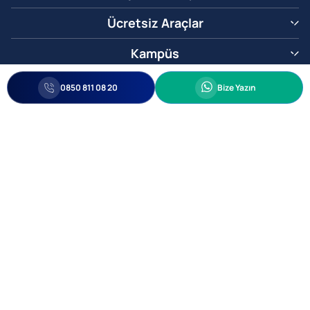
Ücretsiz Araçlar
Kampüs
0850 811 08 20
Whatsapp
0850 811 08 20
Bize Yazın
Biz Sizi Arayalım
•
•
Kişisel Verileri Korunma
Bilgi ve Veri Güvenliği Politikası
Gizlilik
© 2005-2026 Ticimax E Ticaret Yazılımları ve E Ticaret Paketleri Ticimax
Bilişim Teknolojileri A.Ş. Her Hakkı Saklıdır.
Allianz Tower Küçükbakkalköy Mah. Kayışdağı Cad. No:1
34750 Ataşehir / İstanbul