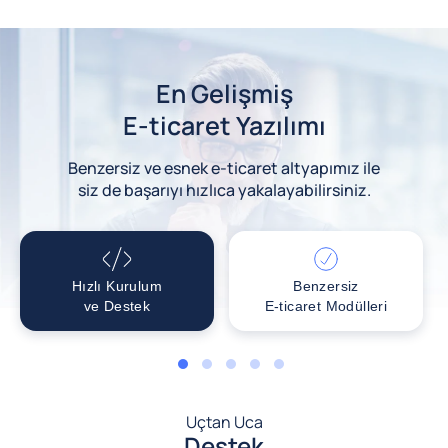
En Gelişmiş
E-ticaret Yazılımı
Benzersiz ve esnek e-ticaret altyapımız ile
siz de başarıyı hızlıca yakalayabilirsiniz.
Hızlı Kurulum
Benzersiz
ve Destek
E-ticaret Modülleri
1
2
3
4
5
Uçtan Uca
Destek