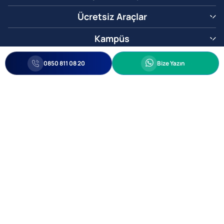
Ücretsiz Araçlar
Kampüs
0850 811 08 20
Whatsapp
0850 811 08 20
Bize Yazın
Biz Sizi Arayalım
•
•
Kişisel Verileri Korunma
Bilgi ve Veri Güvenliği Politikası
Gizlilik
© 2005-2026 Ticimax E Ticaret Yazılımları ve E Ticaret Paketleri Ticimax
Bilişim Teknolojileri A.Ş. Her Hakkı Saklıdır.
Allianz Tower Küçükbakkalköy Mah. Kayışdağı Cad. No:1
34750 Ataşehir / İstanbul