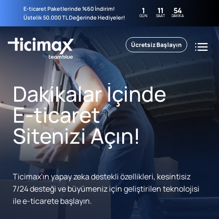
E-ticaret Paketlerinde %60 İndirim!
1
11
54
GÜN
SAAT
DAKIKA
Üstelik 50.000 TL Değerinde Hediyeler!
Ücretsiz Başlayın
Dakikalar İçinde
E-ticaret
Sitenizi Açın!
Ticimax'ın yapay zeka destekli özellikleri, kesintisiz
7/24 desteği ve büyümeniz için geliştirilen teknolojisi
ile e-ticarete başlayın.