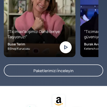
“Ticimax'la İşimizi Daha İleriye
“Ticimax'a b
Taşıyoruz!”
güveniyoruz. İ
Buse Terim
Burak Avcılar
BShop Kurucusu
Ketench.com – K
Paketlerimizi İnceleyin