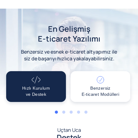
En Gelişmiş
E-ticaret Yazılımı
Benzersiz ve esnek e-ticaret altyapımız ile
siz de başarıyı hızlıca yakalayabilirsiniz.
Hızlı Kurulum
Benzersiz
ve Destek
E-ticaret Modülleri
1
2
3
4
5
Uçtan Uca
Destek