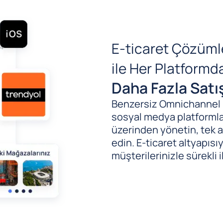
E-ticaret Çözüml
ile Her Platform
Daha Fazla Satı
Benzersiz Omnichannel (B
sosyal medya platformlar
üzerinden yönetin, tek al
edin. E-ticaret altyapıs
müşterilerinizle sürekli i