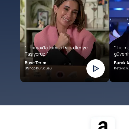
“Ticimax'la İşimizi Daha İleriye
“Ticima
Taşıyoruz!”
güveniy
Buse Terim
Burak A
BShop Kurucusu
Ketench.