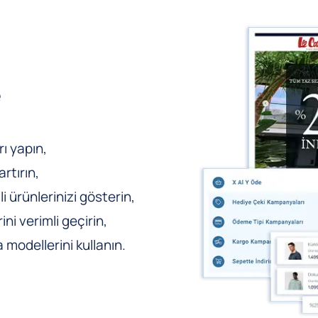
e
ı yapın,
rtırın,
li ürünlerinizi gösterin,
ni verimli geçirin,
odellerini kullanın.