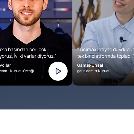
x'a başından beri çok
“Ticimax ihtiyaç duyduğu
oruz. İyi ki varlar diyoruz.”
tek bir platformda topladı.’
vcılar
Gamze Ünsal
com – Kurucu Ortağı
gaus.com.tr Kurucu