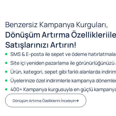
Benzersiz Kampanya Kurguları,
Dönüşüm Artırma Özellikleri
il
Satışlarınızı Artırın!
SMS & E-posta ile sepet ve ödeme hatırlatmalar
Site içi yeniden pazarlama ile görünürlüğünüzü a
Ürün, kategori, sepet gibi farklı alanlarda indirim
Üyelerinize özel indirimlerle kampanya dönemleri
400+ Kampanya kurgusuyla en güçlü kampanya m
Dönüşüm Artırma Özelliklerini İnceleyin