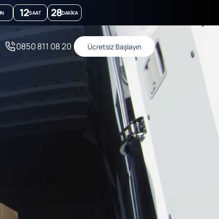
12
28
ÜN
SAAT
DAKIKA
0850 811 08 20
Ücretsiz Başlayın