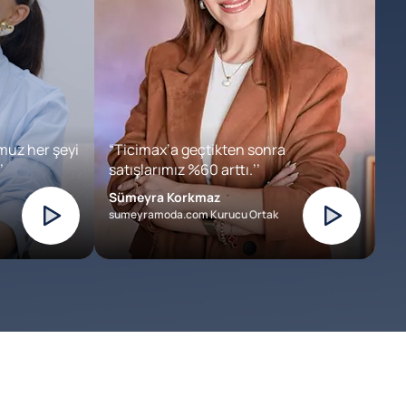
muz her şeyi
“Ticimax’a geçtikten sonra
’
satışlarımız %60 arttı.’’
Sümeyra Korkmaz
sumeyramoda.com Kurucu Ortak