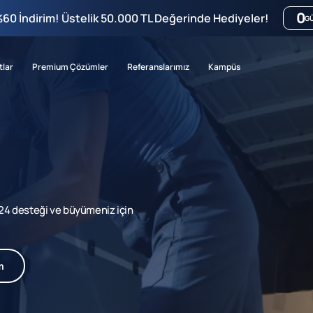
0
%60 İndirim! Üstelik 50.000 TL Değerinde Hediyeler!
G
tlar
Premium Çözümler
Referanslarımız
Kampüs
7/24 desteği ve büyümeniz için
m