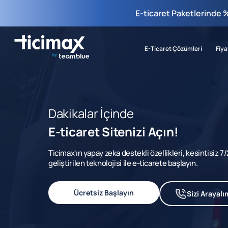
E-ticaret Paketlerinde 
E-Ticaret Çözümleri
Fiya
Dakikalar İçinde
E-ticaret Sitenizi Açın!
Ticimax'ın yapay zeka destekli özellikleri, kesintisiz 
geliştirilen teknolojisi ile e-ticarete başlayın.
Ücretsiz Başlayın
Sizi Arayalı