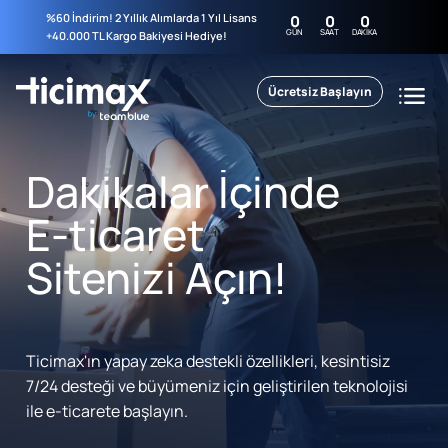
%60 İndirim! 2 Yıllık Alımlarda 1 Yıl Lisans
0
0
0
GÜN
SAAT
DAKIKA
+40.000 TL Kargo Bakiyesi Hediye!
Ücretsiz Başlayın
Dakikalar İçinde
E-ticaret
Sitenizi Açın!
Ticimax'ın yapay zeka destekli özellikleri, kesintisiz
7/24 desteği ve büyümeniz için geliştirilen teknolojisi
ile e-ticarete başlayın.