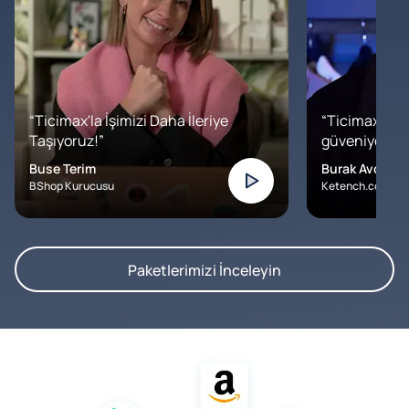
“Ticimax'la İşimizi Daha İleriye
“Ticimax'a b
Taşıyoruz!”
güveniyoruz. İ
Buse Terim
Burak Avcılar
BShop Kurucusu
Ketench.com – K
Paketlerimizi İnceleyin