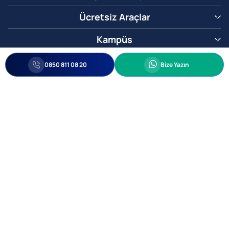
Ücretsiz Araçlar
Kampüs
0850 811 08 20
Whatsapp
0850 811 08 20
Bize Yazın
Biz Sizi Arayalım
•
•
Kişisel Verileri Korunma
Bilgi ve Veri Güvenliği Politikası
Gizlilik
© 2005-2026 Ticimax E Ticaret Yazılımları ve E Ticaret Paketleri Ticimax
Bilişim Teknolojileri A.Ş. Her Hakkı Saklıdır.
Allianz Tower Küçükbakkalköy Mah. Kayışdağı Cad. No:1
34750 Ataşehir / İstanbul