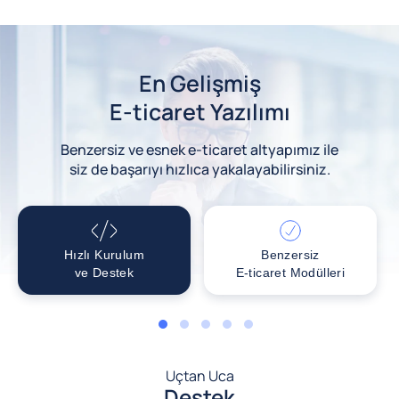
En Gelişmiş
E-ticaret Yazılımı
Benzersiz ve esnek e-ticaret altyapımız ile
siz de başarıyı hızlıca yakalayabilirsiniz.
Hızlı Kurulum
Benzersiz
ve Destek
E-ticaret Modülleri
1
2
3
4
5
Uçtan Uca
Destek