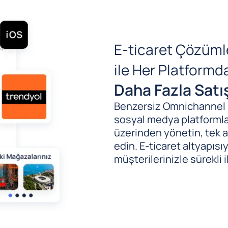
E-ticaret Çözüml
ile Her Platform
Daha Fazla Satı
Benzersiz Omnichannel (B
sosyal medya platformlar
üzerinden yönetin, tek al
edin. E-ticaret altyapıs
müşterilerinizle sürekli i