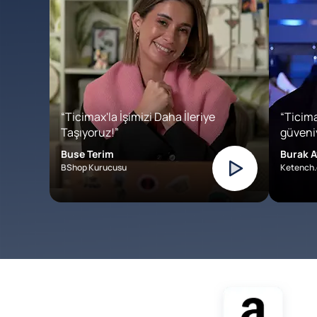
“Ticimax'la İşimizi Daha İleriye
“Ticima
Taşıyoruz!”
güveniy
Buse Terim
Burak A
BShop Kurucusu
Ketench.