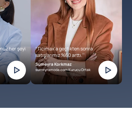
muz her şeyi
“Ticimax’a geçtikten sonra
’
satışlarımız %60 arttı.’’
Sümeyra Korkmaz
sumeyramoda.com Kurucu Ortak