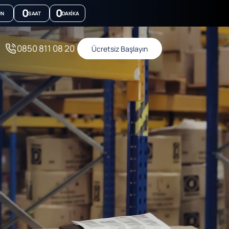
0
0
ÜN
SAAT
DAKIKA
0850 811 08 20
Ücretsiz Başlayın