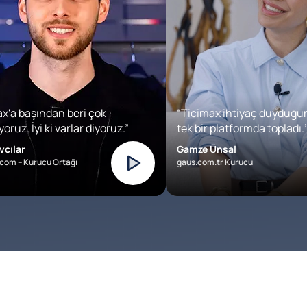
x'a başından beri çok
“Ticimax ihtiyaç duyduğu
oruz. İyi ki varlar diyoruz.”
tek bir platformda topladı.’
vcılar
Gamze Ünsal
com – Kurucu Ortağı
gaus.com.tr Kurucu