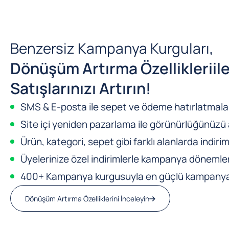
Benzersiz Kampanya Kurguları,
Dönüşüm Artırma Özellikleri
il
Satışlarınızı Artırın!
SMS & E-posta ile sepet ve ödeme hatırlatmalar
Site içi yeniden pazarlama ile görünürlüğünüzü a
Ürün, kategori, sepet gibi farklı alanlarda indirim
Üyelerinize özel indirimlerle kampanya dönemleri
400+ Kampanya kurgusuyla en güçlü kampanya m
Dönüşüm Artırma Özelliklerini İnceleyin