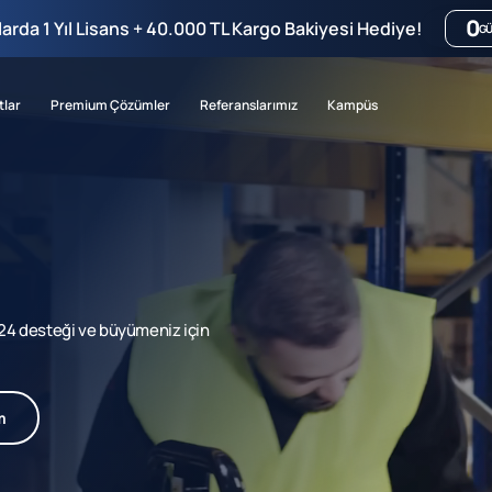
0
mlarda 1 Yıl Lisans + 40.000 TL Kargo Bakiyesi Hediye!
G
tlar
Premium Çözümler
Referanslarımız
Kampüs
7/24 desteği ve büyümeniz için
m