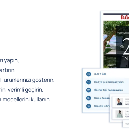
e
ı yapın,
rtırın,
li ürünlerinizi gösterin,
ni verimli geçirin,
odellerini kullanın.