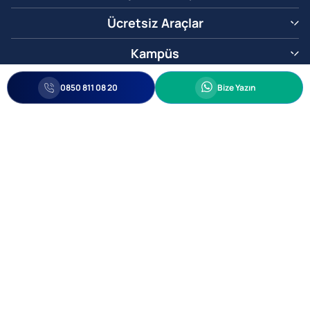
Ücretsiz Araçlar
Kampüs
0850 811 08 20
Whatsapp
0850 811 08 20
Bize Yazın
Biz Sizi Arayalım
•
•
Kişisel Verileri Korunma
Bilgi ve Veri Güvenliği Politikası
Gizlilik
© 2005-2026 Ticimax E Ticaret Yazılımları ve E Ticaret Paketleri Ticimax
Bilişim Teknolojileri A.Ş. Her Hakkı Saklıdır.
Allianz Tower Küçükbakkalköy Mah. Kayışdağı Cad. No:1
34750 Ataşehir / İstanbul