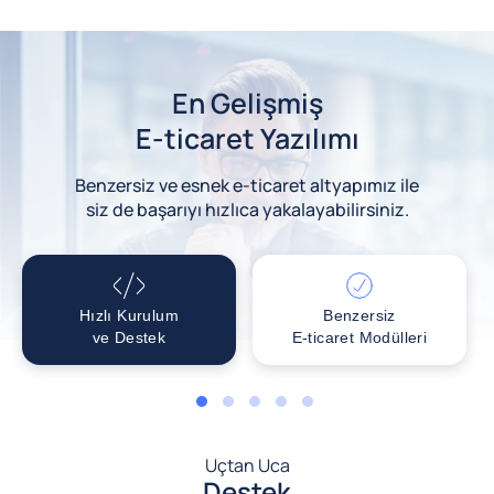
En Gelişmiş
E-ticaret Yazılımı
Benzersiz ve esnek e-ticaret altyapımız ile
siz de başarıyı hızlıca yakalayabilirsiniz.
Hızlı Kurulum
Benzersiz
ve Destek
E-ticaret Modülleri
1
2
3
4
5
Uçtan Uca
Destek