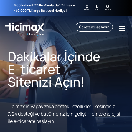
%60 İndirim! 2 Yıllık Alımlarda 1 Yıl Lisans
0
0
0
GÜN
SAAT
DAKIKA
+40.000 TL Kargo Bakiyesi Hediye!
Ücretsiz Başlayın
Dakikalar İçinde
E-ticaret
Sitenizi Açın!
Ticimax'ın yapay zeka destekli özellikleri, kesintisiz
7/24 desteği ve büyümeniz için geliştirilen teknolojisi
ile e-ticarete başlayın.