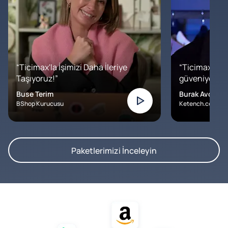
“Ticimax'la İşimizi Daha İleriye
“Ticimax'a b
Taşıyoruz!”
güveniyoruz. İ
Buse Terim
Burak Avcılar
BShop Kurucusu
Ketench.com – K
Paketlerimizi İnceleyin