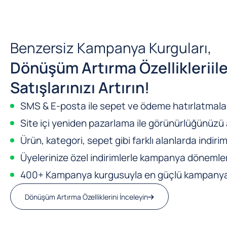
Benzersiz Kampanya Kurguları,
Dönüşüm Artırma Özellikleri
il
Satışlarınızı Artırın!
SMS & E-posta ile sepet ve ödeme hatırlatmalar
Site içi yeniden pazarlama ile görünürlüğünüzü a
Ürün, kategori, sepet gibi farklı alanlarda indirim
Üyelerinize özel indirimlerle kampanya dönemleri
400+ Kampanya kurgusuyla en güçlü kampanya m
Dönüşüm Artırma Özelliklerini İnceleyin