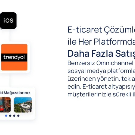
E-ticaret Çözüml
ile Her Platform
Daha Fazla Satı
Benzersiz Omnichannel (B
sosyal medya platformlar
üzerinden yönetin, tek al
edin. E-ticaret altyapıs
müşterilerinizle sürekli i