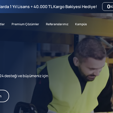
0
mlarda 1 Yıl Lisans + 40.000 TL Kargo Bakiyesi Hediye!
G
tlar
Premium Çözümler
Referanslarımız
Kampüs
7/24 desteği ve büyümeniz için
m