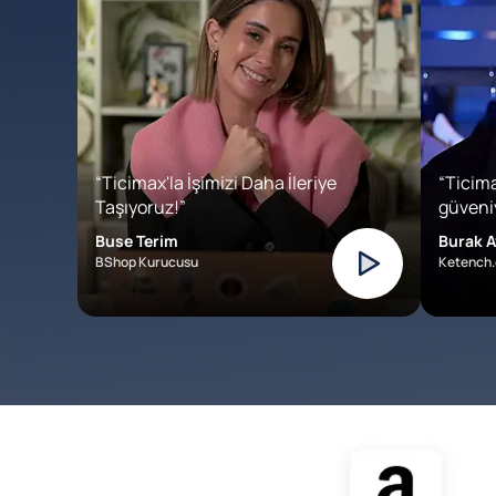
“Ticimax'la İşimizi Daha İleriye
“Ticima
Taşıyoruz!”
güveniy
Buse Terim
Burak A
BShop Kurucusu
Ketench.