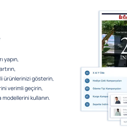
e
ı yapın,
rtırın,
li ürünlerinizi gösterin,
ni verimli geçirin,
odellerini kullanın.