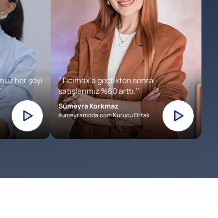
muz her şeyi
“Ticimax’a geçtikten sonra
’
satışlarımız %60 arttı.’’
Sümeyra Korkmaz
sumeyramoda.com Kurucu Ortak