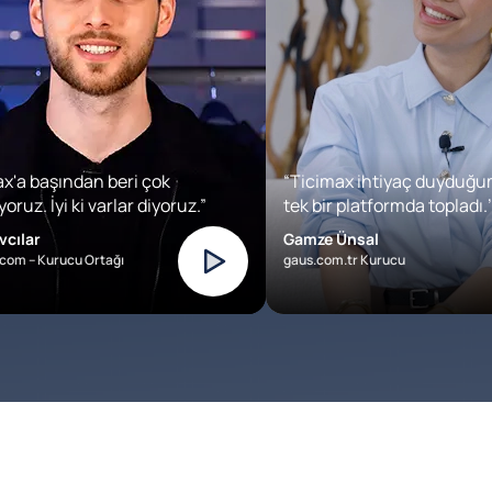
x'a başından beri çok
“Ticimax ihtiyaç duyduğu
oruz. İyi ki varlar diyoruz.”
tek bir platformda topladı.’
vcılar
Gamze Ünsal
com – Kurucu Ortağı
gaus.com.tr Kurucu