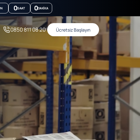
0
0
ÜN
SAAT
DAKIKA
0850 811 08 20
Ücretsiz Başlayın