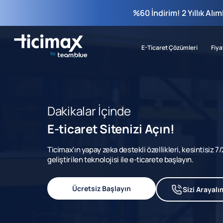
%60 İndirim! 2 Yıllık Alı
E-Ticaret Çözümleri
Fiya
Dakikalar İçinde
E-ticaret Sitenizi Açın!
Ticimax'ın yapay zeka destekli özellikleri, kesintisiz 
geliştirilen teknolojisi ile e-ticarete başlayın.
Ücretsiz Başlayın
Sizi Arayalı