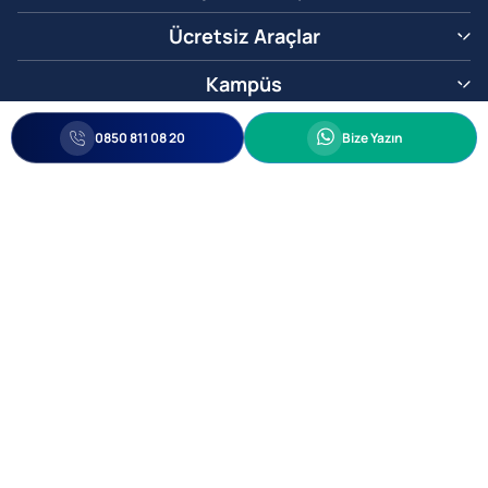
Ücretsiz Araçlar
Kampüs
0850 811 08 20
Whatsapp
0850 811 08 20
Bize Yazın
Biz Sizi Arayalım
•
•
Kişisel Verileri Korunma
Bilgi ve Veri Güvenliği Politikası
Gizlilik
© 2005-2026 Ticimax E Ticaret Yazılımları ve E Ticaret Paketleri Ticimax
Bilişim Teknolojileri A.Ş. Her Hakkı Saklıdır.
Allianz Tower Küçükbakkalköy Mah. Kayışdağı Cad. No:1
34750 Ataşehir / İstanbul