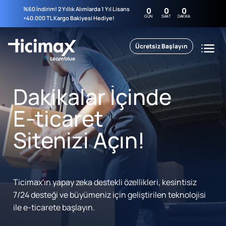
%60 İndirim! 2 Yıllık Alımlarda 1 Yıl Lisans
0
0
0
GÜN
SAAT
DAKIKA
+40.000 TL Kargo Bakiyesi Hediye!
Ücretsiz Başlayın
Dakikalar İçinde
E-ticaret
Sitenizi Açın!
Ticimax'ın yapay zeka destekli özellikleri, kesintisiz
7/24 desteği ve büyümeniz için geliştirilen teknolojisi
ile e-ticarete başlayın.