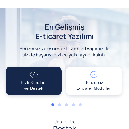
En Gelişmiş
E-ticaret Yazılımı
Benzersiz ve esnek e-ticaret altyapımız ile
siz de başarıyı hızlıca yakalayabilirsiniz.
Hızlı Kurulum
Benzersiz
ve Destek
E-ticaret Modülleri
1
2
3
4
5
Uçtan Uca
Destek