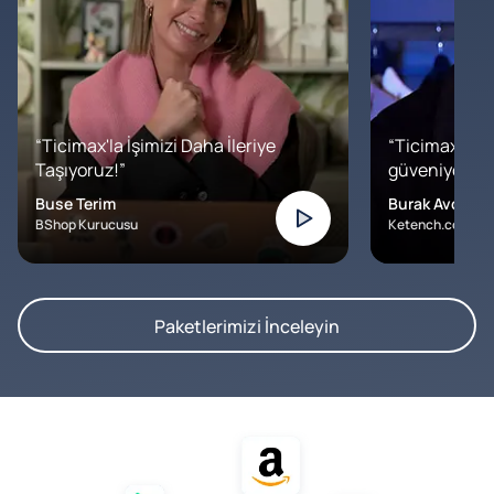
“Ticimax'la İşimizi Daha İleriye
“Ticimax'a b
Taşıyoruz!”
güveniyoruz. İ
Buse Terim
Burak Avcılar
BShop Kurucusu
Ketench.com – K
Paketlerimizi İnceleyin