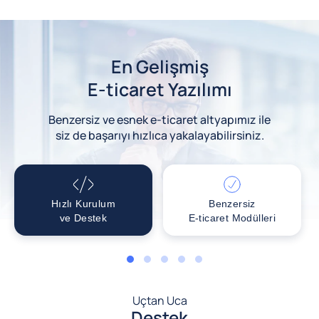
En Gelişmiş
E-ticaret Yazılımı
Benzersiz ve esnek e-ticaret altyapımız ile
siz de başarıyı hızlıca yakalayabilirsiniz.
Hızlı Kurulum
Benzersiz
ve Destek
E-ticaret Modülleri
1
2
3
4
5
Uçtan Uca
Destek