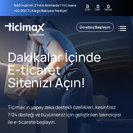
%60 İndirim! 2 Yıllık Alımlarda 1 Yıl Lisans
0
0
0
GÜN
SAAT
DAKIKA
+40.000 TL Kargo Bakiyesi Hediye!
Ücretsiz Başlayın
Dakikalar İçinde
E-ticaret
Sitenizi Açın!
Ticimax'ın yapay zeka destekli özellikleri, kesintisiz
7/24 desteği ve büyümeniz için geliştirilen teknolojisi
ile e-ticarete başlayın.