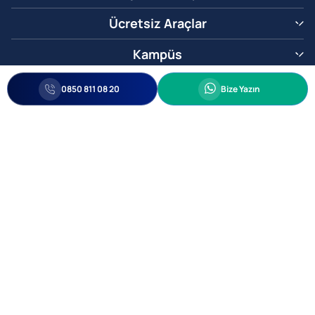
Ücretsiz Araçlar
Kampüs
0850 811 08 20
Whatsapp
0850 811 08 20
Bize Yazın
Biz Sizi Arayalım
•
•
Kişisel Verileri Korunma
Bilgi ve Veri Güvenliği Politikası
Gizlilik
© 2005-2026 Ticimax E Ticaret Yazılımları ve E Ticaret Paketleri Ticimax
Bilişim Teknolojileri A.Ş. Her Hakkı Saklıdır.
Allianz Tower Küçükbakkalköy Mah. Kayışdağı Cad. No:1
34750 Ataşehir / İstanbul