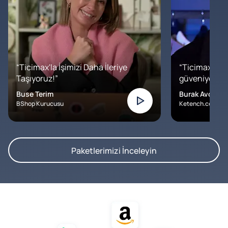
“Ticimax'la İşimizi Daha İleriye
“Ticimax'a b
Taşıyoruz!”
güveniyoruz. İ
Buse Terim
Burak Avcılar
BShop Kurucusu
Ketench.com – K
Paketlerimizi İnceleyin