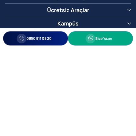
Ücretsiz Araçlar
Kampüs
0850 811 08 20
Whatsapp
0850 811 08 20
Bize Yazın
Biz Sizi Arayalım
•
•
Kişisel Verileri Korunma
Bilgi ve Veri Güvenliği Politikası
Gizlilik
© 2005-2026 Ticimax E Ticaret Yazılımları ve E Ticaret Paketleri Ticimax
Bilişim Teknolojileri A.Ş. Her Hakkı Saklıdır.
Allianz Tower Küçükbakkalköy Mah. Kayışdağı Cad. No:1
34750 Ataşehir / İstanbul