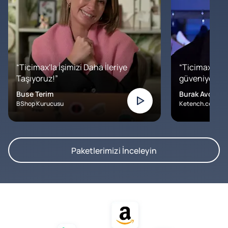
“Ticimax'la İşimizi Daha İleriye
“Ticimax'a b
Taşıyoruz!”
güveniyoruz. İ
Buse Terim
Burak Avcılar
BShop Kurucusu
Ketench.com – K
Paketlerimizi İnceleyin