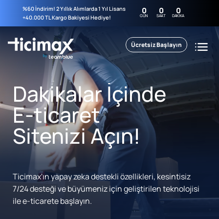
%60 İndirim! 2 Yıllık Alımlarda 1 Yıl Lisans
0
0
0
GÜN
SAAT
DAKIKA
+40.000 TL Kargo Bakiyesi Hediye!
Ücretsiz Başlayın
Dakikalar İçinde
E-ticaret
Sitenizi Açın!
Ticimax'ın yapay zeka destekli özellikleri, kesintisiz
7/24 desteği ve büyümeniz için geliştirilen teknolojisi
ile e-ticarete başlayın.