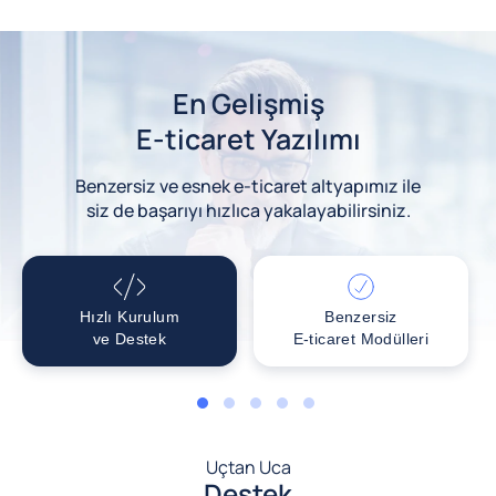
En Gelişmiş
E-ticaret Yazılımı
Benzersiz ve esnek e-ticaret altyapımız ile
siz de başarıyı hızlıca yakalayabilirsiniz.
Hızlı Kurulum
Benzersiz
ve Destek
E-ticaret Modülleri
1
2
3
4
5
Uçtan Uca
Destek