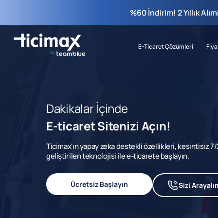
%60 İndirim! 2 Yıllık Alı
E-Ticaret Çözümleri
Fiya
Dakikalar İçinde
E-ticaret Sitenizi Açın!
Ticimax'ın yapay zeka destekli özellikleri, kesintisiz 
geliştirilen teknolojisi ile e-ticarete başlayın.
Ücretsiz Başlayın
Sizi Arayalı