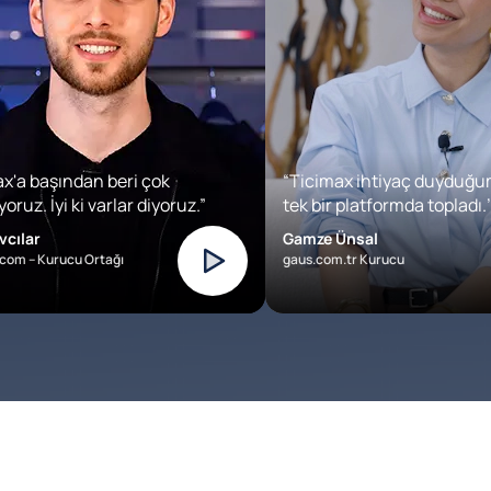
x'a başından beri çok
“Ticimax ihtiyaç duyduğu
oruz. İyi ki varlar diyoruz.”
tek bir platformda topladı.’
vcılar
Gamze Ünsal
com – Kurucu Ortağı
gaus.com.tr Kurucu