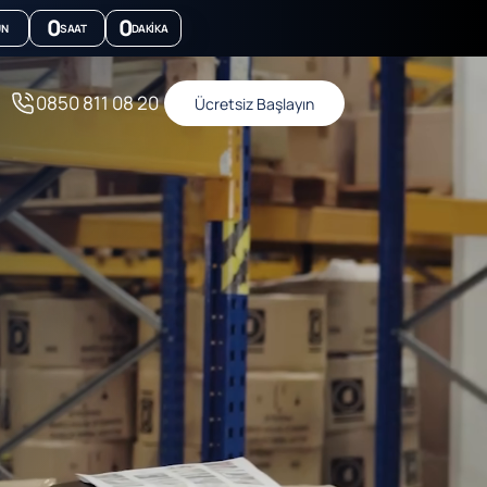
0
0
ÜN
SAAT
DAKIKA
0850 811 08 20
Ücretsiz Başlayın