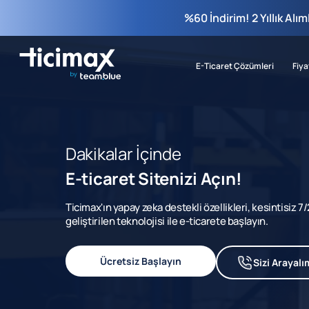
%60 İndirim! 2 Yıllık Alı
E-Ticaret Çözümleri
Fiya
Dakikalar İçinde
E-ticaret Sitenizi Açın!
Ticimax'ın yapay zeka destekli özellikleri, kesintisiz 
geliştirilen teknolojisi ile e-ticarete başlayın.
Ücretsiz Başlayın
Sizi Arayalı