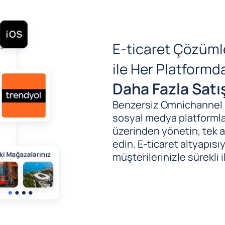
E-ticaret Çözüml
ile Her Platform
Daha Fazla Satı
Benzersiz Omnichannel (B
sosyal medya platformlar
üzerinden yönetin, tek al
edin. E-ticaret altyapıs
müşterilerinizle sürekli i