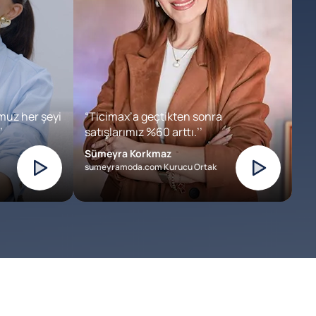
muz her şeyi
“Ticimax’a geçtikten sonra
’
satışlarımız %60 arttı.’’
Sümeyra Korkmaz
sumeyramoda.com Kurucu Ortak