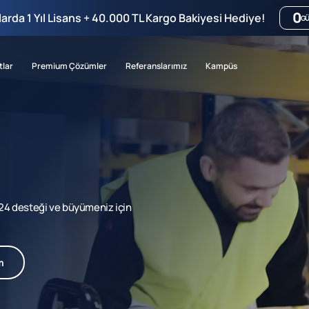
0
mlarda 1 Yıl Lisans + 40.000 TL Kargo Bakiyesi Hediye!
G
tlar
Premium Çözümler
Referanslarımız
Kampüs
7/24 desteği ve büyümeniz için
m