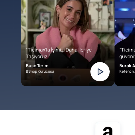
“Ticimax'la İşimizi Daha İleriye
“Ticima
Taşıyoruz!”
güveniy
Buse Terim
Burak A
BShop Kurucusu
Ketench.