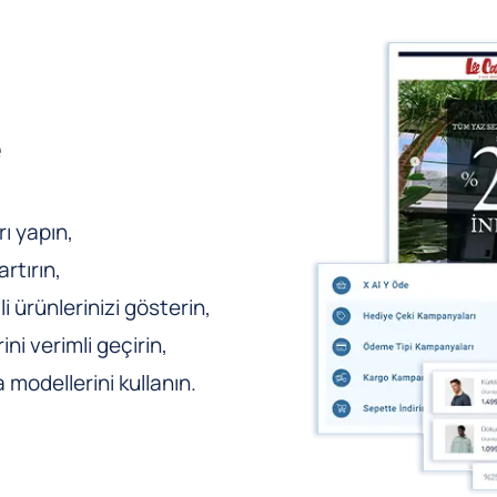
e
ı yapın,
rtırın,
li ürünlerinizi gösterin,
ni verimli geçirin,
odellerini kullanın.