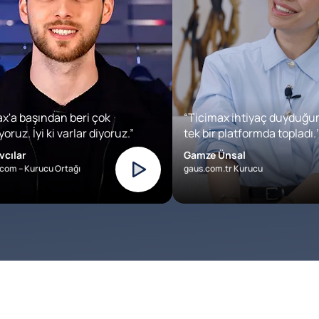
x'a başından beri çok
“Ticimax ihtiyaç duyduğu
oruz. İyi ki varlar diyoruz.”
tek bir platformda topladı.’
vcılar
Gamze Ünsal
com – Kurucu Ortağı
gaus.com.tr Kurucu