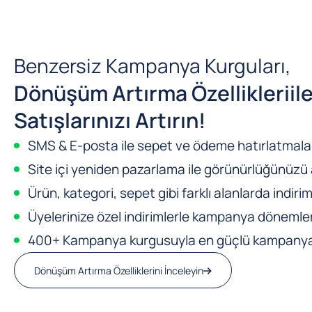
Benzersiz Kampanya Kurguları,
Dönüşüm Artırma Özellikleri
il
Satışlarınızı Artırın!
SMS & E-posta ile sepet ve ödeme hatırlatmalar
Site içi yeniden pazarlama ile görünürlüğünüzü a
Ürün, kategori, sepet gibi farklı alanlarda indirim
Üyelerinize özel indirimlerle kampanya dönemleri
400+ Kampanya kurgusuyla en güçlü kampanya m
Dönüşüm Artırma Özelliklerini İnceleyin